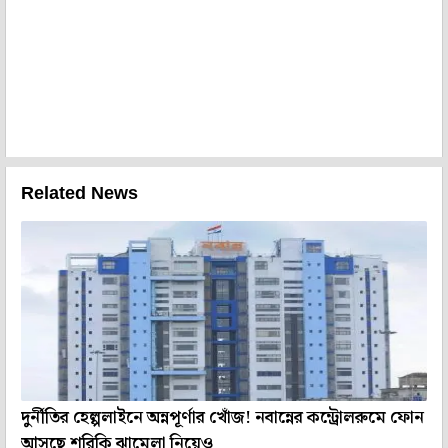
Related News
দুর্নীতির হেল্পলাইনে অন্নপূর্ণার খোঁজ! নবান্নের কন্ট্রোলরুমে ফোন
আসছে শরিকি ঝামেলা নিয়েও