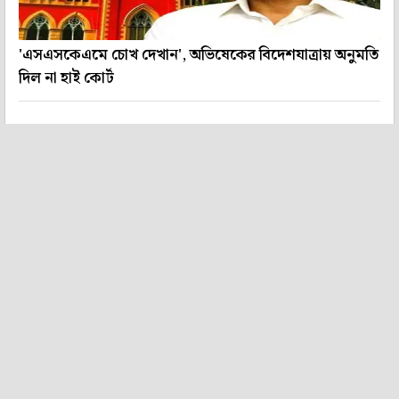
'এসএসকেএমে চোখ দেখান', অভিষেকের বিদেশযাত্রায় অনুমতি
দিল না হাই কোর্ট