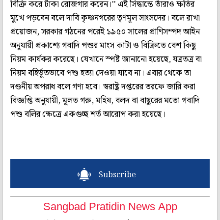
বিক্রি করে টাকা রোজগার করেন।'' এই সিদ্ধান্তে তাঁরাও ক্ষতির
মুখে পড়বেন বলে দাবি কৃষ্ণনগরের তৃণমূল সাংসদের। বলে রাখা
প্রয়োজন, সরকার গঠনের পরেই ১৯৫০ সালের প্রাণিসম্পদ আইন
অনুযায়ী প্রকাশ্যে গবাদি পশুর মাংস কাটা ও বিক্রিতে বেশ কিছু
নিয়ম কার্যকর করেছে। যেখানে স্পষ্ট জানানো হয়েছে, যত্রতত্র বা
নিয়ম বহির্ভূতভাবে পশু হত্যা দেওয়া যাবে না। এবার থেকে তা
দণ্ডনীয় অপরাধ বলে গণ্য হবে। স্বরাষ্ট্র দপ্তরের তরফে জারি করা
বিজ্ঞপ্তি অনুযায়ী, মূলত গরু, মহিষ, বলদ বা বাছুরের মতো গবাদি
পশু বলির ক্ষেত্রে একগুচ্ছ শর্ত আরোপ করা হয়েছে।
Subscribe
Sangbad Pratidin News App