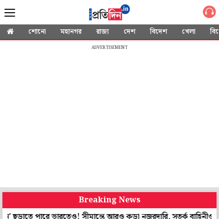
শোনো
মহানগর
রাজ্য
দেশ
বিদেশ
খেলা
বি
ADVERTISEMENT
Breaking News
 পারে ভারতেও! সীমান্তে আরও কড়া নজরদারি, সতর্ক বাহিনীও
কীভাবে 