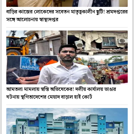
বাড়ির কাজের লোকেদের সবেতন মাতৃত্বকালীন ছুটি! শ্রমদপ্তরের
সঙ্গে আলোচনায় স্বাস্থ্যদপ্তর
আমতলা মামলায় স্বস্তি অভিষেকের! দলীয় কার্যালয় ভাঙার
ঘটনায় স্থগিতাদেশের মেয়াদ বাড়াল হাই কোর্ট