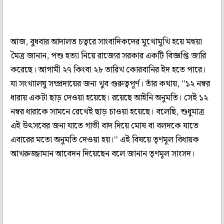
আজ, বুধবার আদালত চত্বরে সাংবাদিকদের মুখোমুখি হয়ে মহুয়া
মৈত্র জানান, পশু হত্যা নিয়ে রাজ্যের সরকার একটি বিজ্ঞপ্তি জারি
করেছে। আগামী ২৭ কিংবা ২৮ তারিখ কোরবানির ইদ হতে পারে।
যা সংখ্যালঘু সম্প্রদায়ের জন্য খুব গুরুত্বপূর্ণ। তাঁর কথায়, ''১২ নম্বর
ধারায় একটা ছাড় দেওয়া হয়েছে। রয়েছে আইনি অনুমতি। সেই ১২
নম্বর ধারাকে সামনে রেখেই ছাড় চাওয়া হয়েছে। বলেছি, শুধুমাত্র
এই উৎসবের জন্য যাতে গাভী বাদ দিয়ে মোষ বা বলদকে যাতে
এবারের মতো অনুমতি দেওয়া হয়।'' এই বিষয়ে তৃণমূল বিধায়ক
আখরুজ্জামান আবেদন দিয়েছেন বলে জানান তৃণমূল সাংসদ।