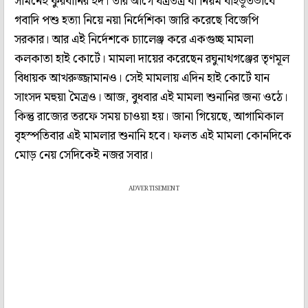
সামনেই কুরবানির ইদ। তার আগে যত্রতত্র বা নিয়ম বহির্ভূতভাবে
গবাদি পশু হত্যা নিয়ে নয়া নির্দেশিকা জারি করেছে বিজেপি
সরকার। আর এই নির্দেশকে চ্যালেঞ্জ করে একগুচ্ছ মামলা
কলকাতা হাই কোর্টে। মামলা দায়ের করেছেন রঘুনাথগঞ্জের তৃণমূল
বিধায়ক আখরুজ্জামানও। সেই মামলায় এদিন হাই কোর্টে যান
সাংসদ মহুয়া মৈত্রও। আজ, বুধবার এই মামলা শুনানির জন্য ওঠে।
কিন্তু রাজ্যের তরফে সময় চাওয়া হয়। জানা গিয়েছে, আগামিকাল
বৃহস্পতিবার এই মামলার শুনানি হবে। ফলত এই মামলা কোনদিকে
মোড় নেয় সেদিকেই নজর সবার।
ADVERTISEMENT