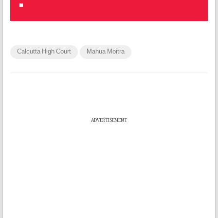
Calcutta High Court
Mahua Moitra
ADVERTISEMENT