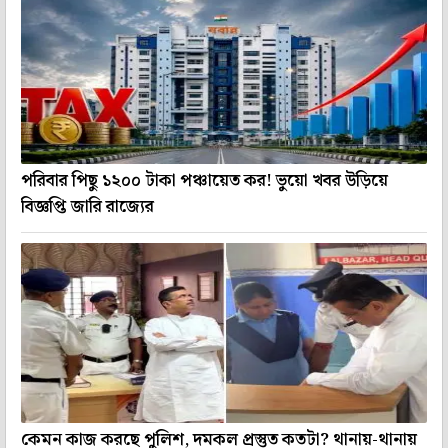
পরিবার পিছু ১২০০ টাকা পঞ্চায়েত কর! ভুয়ো খবর উড়িয়ে
বিজ্ঞপ্তি জারি রাজ্যের
কেমন কাজ করছে পুলিশ, দমকল প্রস্তুত কতটা? থানায়-থানায়