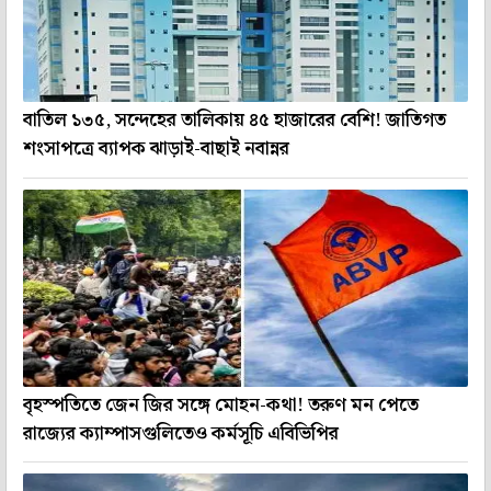
বাতিল ১৩৫, সন্দেহের তালিকায় ৪৫ হাজারের বেশি! জাতিগত
শংসাপত্রে ব্যাপক ঝাড়াই-বাছাই নবান্নর
বৃহস্পতিতে জেন জির সঙ্গে মোহন-কথা! তরুণ মন পেতে
রাজ্যের ক্যাম্পাসগুলিতেও কর্মসূচি এবিভিপির