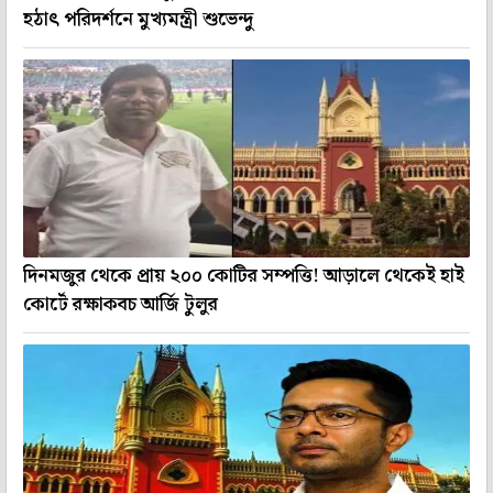
হঠাৎ পরিদর্শনে মুখ্যমন্ত্রী শুভেন্দু
দিনমজুর থেকে প্রায় ২০০ কোটির সম্পত্তি! আড়ালে থেকেই হাই
কোর্টে রক্ষাকবচ আর্জি টুলুর