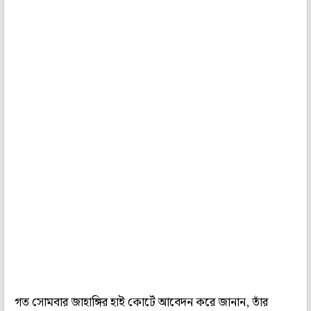
গত সোমবার জাহাঙ্গির হাই কোর্টে আবেদন করে জানান, তাঁর