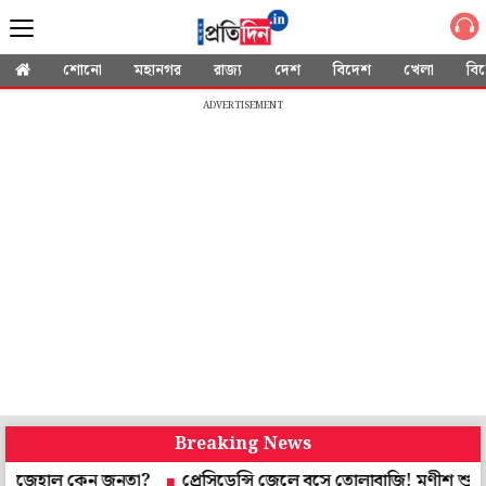
শোনো
মহানগর
রাজ্য
দেশ
বিদেশ
খেলা
বি
ADVERTISEMENT
Breaking News
েহাল কেন জনতা?
প্রেসিডেন্সি জেলে বসে তোলাবাজি! মণীশ শুক্লা খুনে 