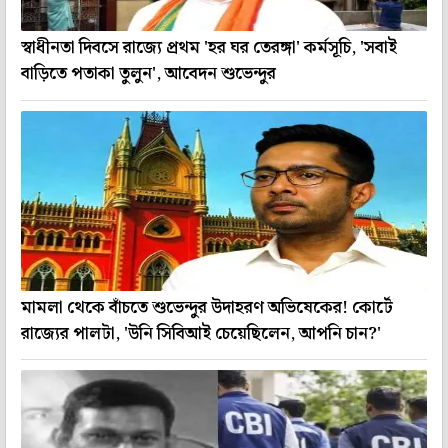
স্বাধীনতা দিবসে রাজ্যে প্রথম 'হর ঘর তেরঙ্গা' কর্মসূচি, 'সবাই
বাড়িতে পতাকা তুলুন', আবেদন শুভেন্দুর
মামলা থেকে বাঁচতে শুভেন্দুর উদাহরণ অভিষেকের! কোর্টে
রাজ্যের পালটা, 'উনি সিবিআই চেয়েছিলেন, আপনি চান?'