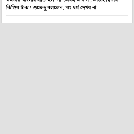
মমতার 'বাংলার বাড়ি' হল 'পশ্চিমবঙ্গ আবাস', আজই দ্বিতীয়
কিস্তির টাকা! শুভেন্দু বললেন, 'রং-ধর্ম দেখব না'