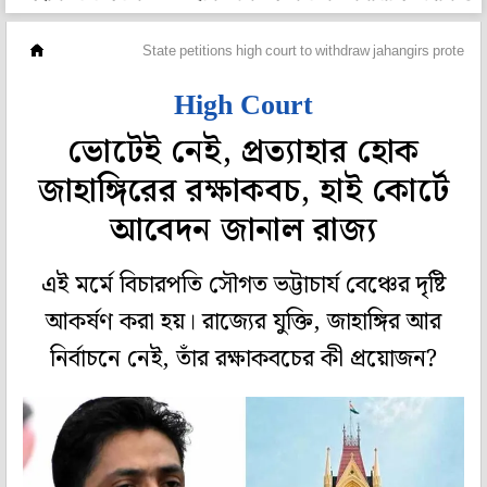
মহানগর
State petitions high court to withdraw jahangirs protecti
High Court
ভোটেই নেই, প্রত্যাহার হোক
জাহাঙ্গিরের রক্ষাকবচ, হাই কোর্টে
আবেদন জানাল রাজ্য
এই মর্মে বিচারপতি সৌগত ভট্টাচার্য বেঞ্চের দৃষ্টি
আকর্ষণ করা হয়। রাজ্যের যুক্তি, জাহাঙ্গির আর
নির্বাচনে নেই, তাঁর রক্ষাকবচের কী প্রয়োজন?