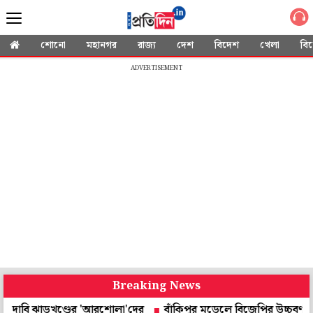
শোনো
মহানগর
রাজ্য
দেশ
বিদেশ
খেলা
বি
ADVERTISEMENT
Breaking News
বি ঝাড়খণ্ডের 'আরশোলা'দের
বাঁকিপুর মডেলে বিজেপির উচ্চবর্ণ ভোটব্যাঙ্কে 