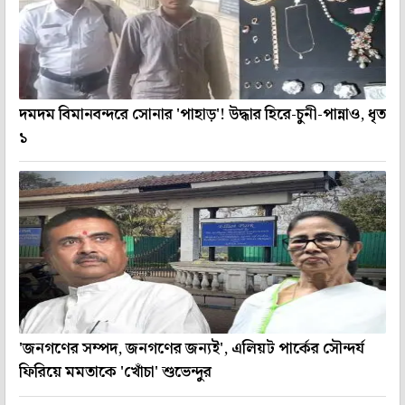
দমদম বিমানবন্দরে সোনার 'পাহাড়'! উদ্ধার হিরে-চুনী-পান্নাও, ধৃত
১
'জনগণের সম্পদ, জনগণের জন্যই', এলিয়ট পার্কের সৌন্দর্য
ফিরিয়ে মমতাকে 'খোঁচা' শুভেন্দুর