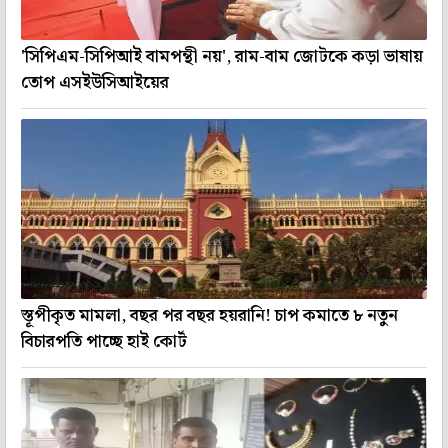
'সিপিএম-সিপিআই বামপন্থী নয়', রাম-বাম জোটকে কড়া ভাষায়
তোপ এসইউসিআইয়ের
স্তূপীকৃত মামলা, বছর পর বছর হয়রানি! চাপ কমাতে ৮ নতুন
বিচারপতি পাচ্ছে হাই কোর্ট