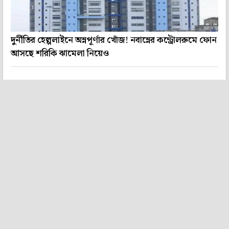
দুর্নীতির হেল্পলাইনে অন্নপূর্ণার খোঁজ! নবান্নের কন্ট্রোলরুমে ফোন
আসছে শরিকি ঝামেলা নিয়েও