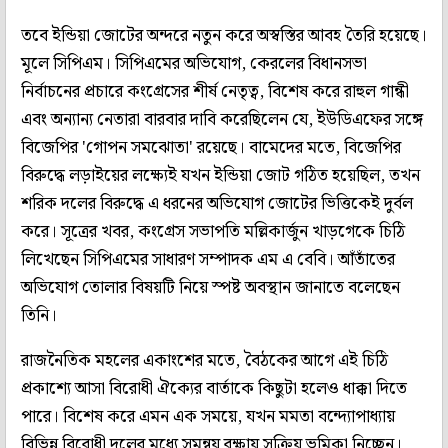
তবে ইন্ডিয়া জোটের অন্দরে নতুন করে অস্বস্তির আবহ তৈরি হয়েছে।
মূলে সিপিএম। সিপিএমের অভিযোগ, কেরলের বিধানসভা
নির্বাচনের প্রচারে কংগ্রেসের শীর্ষ নেতৃত্ব, বিশেষ করে রাহুল গান্ধী
এবং অন্যান্য নেতারা বারবার দাবি করেছিলেন যে, ইউডিএফের সঙ্গে
বিজেপির 'গোপন সমঝোতা' রয়েছে। বামেদের মতে, বিজেপির
বিরুদ্ধে লড়াইয়ের লক্ষ্যেই যখন ইন্ডিয়া জোট গঠিত হয়েছিল, তখন
শরিক দলের বিরুদ্ধে এ ধরনের অভিযোগ জোটের ভিত্তিকেই দুর্বল
করে। সূত্রের খবর, কংগ্রেস সভাপতি মল্লিকার্জুন খাড়গেকে চিঠি
লিখেছেন সিপিএমের সাধারণ সম্পাদক এম এ বেবি। আঁতাঁতের
অভিযোগ তোলার বিষয়টি নিয়ে স্পষ্ট অবস্থান জানাতে বলেছেন
তিনি।
রাজনৈতিক মহলের একাংশের মতে, বৈঠকের আগে এই চিঠি
প্রকাশ্যে আসা বিরোধী ঐক্যের বার্তাকে কিছুটা হলেও ধাক্কা দিতে
পারে। বিশেষ করে এমন এক সময়ে, যখন মমতা বন্দ্যোপাধ্যায়
বিভিন্ন বিরোধী দলের মধ্যে সমন্বয় রক্ষায় সক্রিয় ভূমিকা নিচ্ছেন।