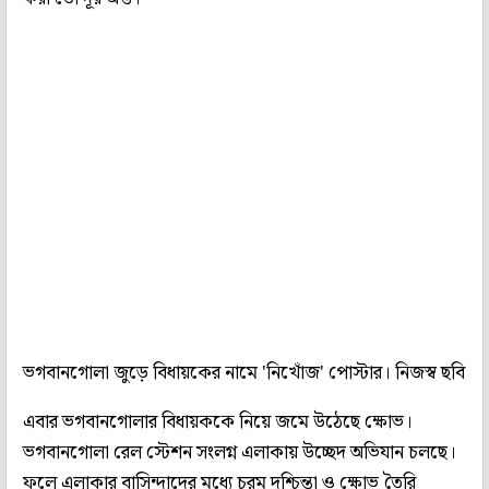
ভগবানগোলা জুড়ে বিধায়কের নামে 'নিখোঁজ' পোস্টার। নিজস্ব ছবি
এবার ভগবানগোলার বিধায়ককে নিয়ে জমে উঠেছে ক্ষোভ।
ভগবানগোলা রেল স্টেশন সংলগ্ন এলাকায় উচ্ছেদ অভিযান চলছে।
ফলে এলাকার বাসিন্দাদের মধ্যে চরম দুশ্চিন্তা ও ক্ষোভ তৈরি