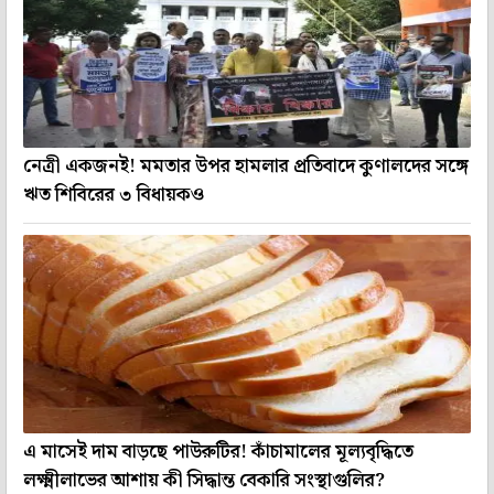
নেত্রী একজনই! মমতার উপর হামলার প্রতিবাদে কুণালদের সঙ্গে
ঋত শিবিরের ৩ বিধায়কও
এ মাসেই দাম বাড়ছে পাউরুটির! কাঁচামালের মূল্যবৃদ্ধিতে
লক্ষ্মীলাভের আশায় কী সিদ্ধান্ত বেকারি সংস্থাগুলির?