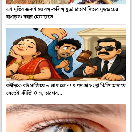
এই মূর্তির জন্যই হয় বঙ্গ-কলিঙ্গ যুদ্ধ! প্রতাপাদিত্যর যুদ্ধজয়ের
রাধাকৃষ্ণ নবান্ন হেফাজতে
বউদিকে বউ সাজিয়ে ৩ লাখ লোন! ঋণদাতা সংস্থা কিস্তি আদায়ে
যেতেই 'কীর্তি' ফাঁস, তারপর...