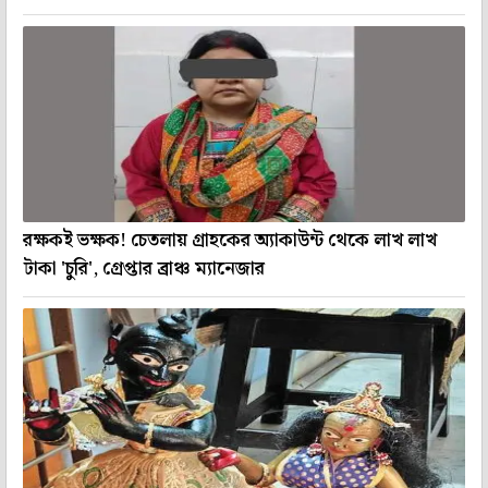
রক্ষকই ভক্ষক! চেতলায় গ্রাহকের অ্যাকাউন্ট থেকে লাখ লাখ
টাকা 'চুরি', গ্রেপ্তার ব্রাঞ্চ ম্যানেজার