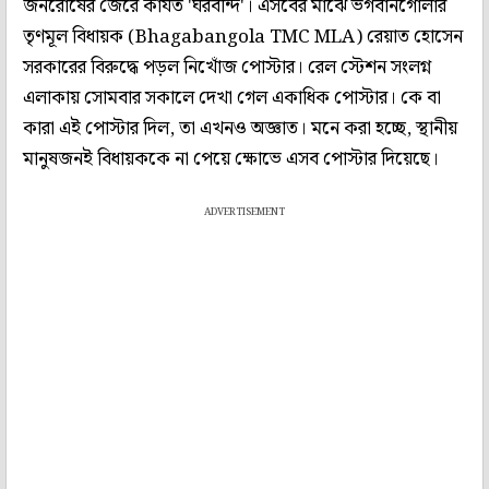
জনরোষের জেরে কার্যত 'ঘরবন্দি'। এসবের মাঝে ভগবানগোলার
তৃণমূল বিধায়ক (Bhagabangola TMC MLA) রেয়াত হোসেন
সরকারের বিরুদ্ধে পড়ল নিখোঁজ পোস্টার। রেল স্টেশন সংলগ্ন
এলাকায় সোমবার সকালে দেখা গেল একাধিক পোস্টার। কে বা
কারা এই পোস্টার দিল, তা এখনও অজ্ঞাত। মনে করা হচ্ছে, স্থানীয়
মানুষজনই বিধায়ককে না পেয়ে ক্ষোভে এসব পোস্টার দিয়েছে।
ADVERTISEMENT