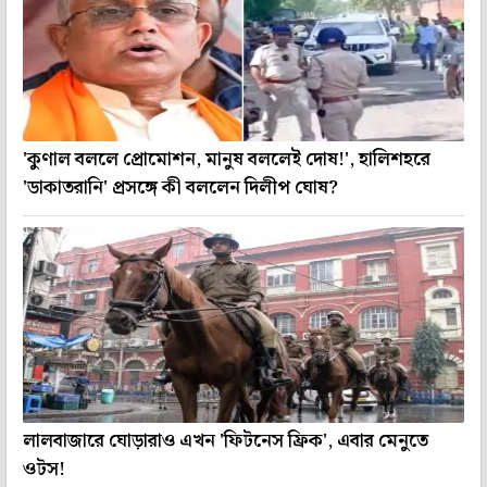
'কুণাল বললে প্রোমোশন, মানুষ বললেই দোষ!', হালিশহরে
'ডাকাতরানি' প্রসঙ্গে কী বললেন দিলীপ ঘোষ?
লালবাজারে ঘোড়ারাও এখন 'ফিটনেস ফ্রিক', এবার মেনুতে
ওটস!