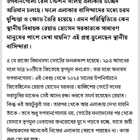
ভগবানগোলা রেল স্টেশন সংলগ্ন এলাকায় উচ্ছেদ
অভিযান চলছে। ফলে এলাকার বাসিন্দাদের মধ্যে চরম
দুশ্চিন্তা ও ক্ষোভ তৈরি হয়েছে। এমন পরিস্থিতিতে কেন
স্থানীয় বিধায়ক রেয়াত হোসেন সরকারকে সাধারণ
মানুষের পাশে দেখা যায়নি? এই প্রশ্ন তুলেছেন স্থানীয়
বাসিন্দারা।
৪ মে রাজ্যে বিধানসভা ভোটের ফলপ্রকাশ হয়েছে। ২৯৪ আসনের
মধ্যে মাত্র ৮০টিতে জিতেছে তৃণমূল কংগ্রেস। তার মধ্যে অন্যতম
ভগবানগোলা। এই কেন্দ্র থেকে ২০২৪ সালের উপনির্বাচনে
জিতেছিলেন রেয়াত হোসেন সরকার। ছাব্বিশের ভোটে দলের
ভরাডুবির মাঝেও সেই আসন রক্ষা করতে সমর্থ হয়েছেন রেয়াত।
কিন্তু ওই জয়টুকুই সার। তারপর থেকে আর এলাকায় দেখা যায়নি
তাঁকে। তবে শুধু ভগবানগোলায় নয়, ভোটের ফলাফলের পর থেকে
যেভাবে তৃণমূল নেতাদের জনরোষের মুখে পড়তে হচ্ছে, তাতে জয়ী
বিধায়কদের অনেকেই নিজের এলাকায় বেরতে পারছেন না। কাজ
করা তো দূর অস্ত।