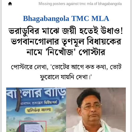
মহানগর
Missing posters against tmc mla of bhagabangola
Bhagabangola TMC MLA
ভরাডুবির মাঝে জয়ী হতেই উধাও!
ভগবানগোলার তৃণমূল বিধায়কের
নামে 'নিখোঁজ' পোস্টার
পোস্টারে লেখা, 'ভোটের আগে কত কথা, ভোট
ফুরোলে যায়নি দেখা।'