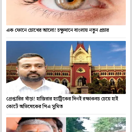
এক ফোনে চোখের আলো! চক্ষুদানে বাংলায় নতুন প্রচার
গ্রেপ্তারির খাঁড়া! হাজিরার হ্যাট্রিকের দিনই রক্ষাকবচ চেয়ে হাই
কোর্টে অভিষেকের পিএ সুমিত