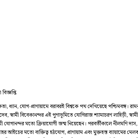
বিজ্ঞপ্তি
িকতা, ধ্যান, যোগ-প্রাণায়ামে বরাবরই বিশ্বকে পথ দেখিয়েছে পশ্চিমবঙ্গ। রামক
ব, স্বামী বিবেকানন্দর এই পুণ্যভূমিতে যোগিরাজ শ্যামাচরণ লাহিড়ী, স্বামী য
বামী যোগানন্দর মতো ক্রিয়াযোগী জন্ম নিয়েছেন। পরবর্তীকালে নীলমণি দা
হর আইচের মতো ব্যক্তিত্ব হঠযোগ, প্রাণায়াম এবং মুক্তহস্ত ব্যায়ামের মেলব