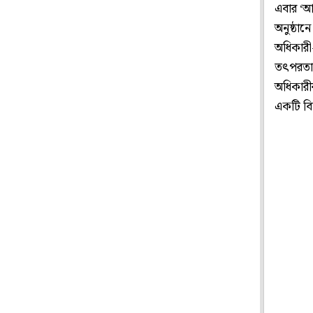
এবার ‘আ
অনুষ্ঠানে
অধিকারী
তৎপরতা।
অধিকারী
একটি বি