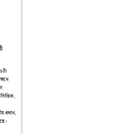
য়ী
 ৬টা
ঙ্গনে
্য
ভিত্তিক,
য় প্রধান,
েছে।