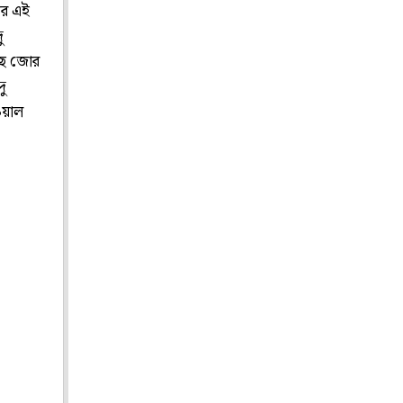
ের এই
ু
লছে জোর
ু
ওয়াল