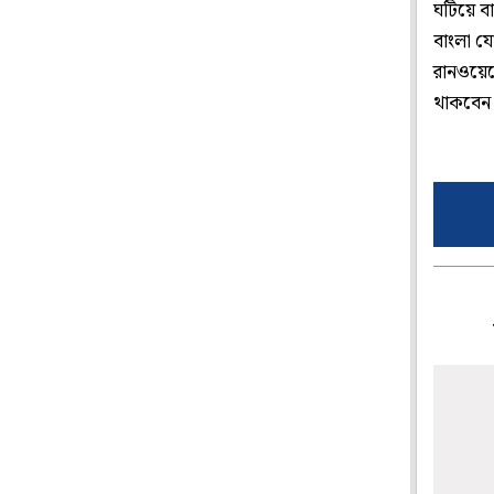
ঘটিয়ে বা
বাংলা য
রানওয়েতে
থাকবেন প