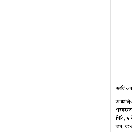
জারি করা 
আধ্যাত্ম
পরমহংসদে
গিরি, স্
রায়, মনো