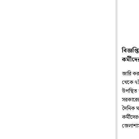
বিজ্ঞপ্
কর্মীদ
জারি করা
থেকে ৭টা
উপস্থিত 
সরকারের 
দৈনিক ম
কর্মীদের
জেলাশাস