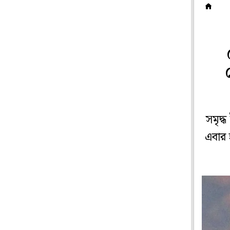
ম
সমৃদ্
এবার 