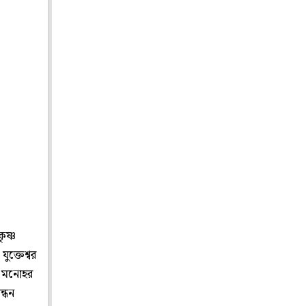
ৃষ্ণ
ুক্তেশ্বর
স, মনোহর
ন্ধন