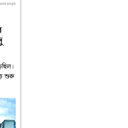
nment employees in wb
র
ু
পড়ছিল।
ড় শুরু