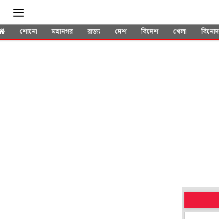
শোনো
মহানগর
রাজ্য
দেশ
বিদেশ
খেলা
বিনো