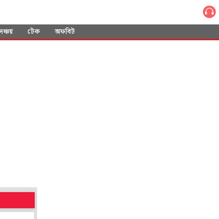
সঞ্চয়
টেক
অফবিট