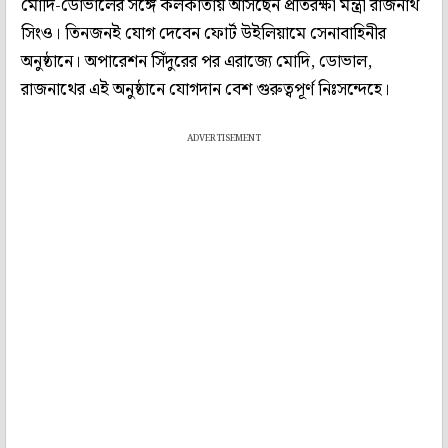
মোদি-ডোভালের সঙ্গে কলকাতায় আসছেন প্রতিরক্ষা মন্ত্রী রাজনাথ
সিংও। তিনজনই যোগ দেবেন ফোর্ট উইলিয়ামে সেনাবাহিনীর
অনুষ্ঠানে। অপারেশন সিঁদুরের পর এরাজ্যে মোদি, ডোভাল,
রাজনাথের এই অনুষ্ঠানে যোগদান বেশ গুরুত্বপূর্ণ নিঃসন্দেহে।
ADVERTISEMENT