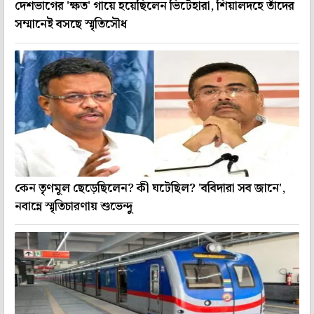
দেশভাগের 'ক্ষত' গায়ে হয়েছিলেন ভিটেহারা, শিয়ালদহে তাঁদের
সম্মানেই বসছে স্মৃতিসৌধ
কেন তৃণমূল ছেড়েছিলেন? কী ঘটেছিল? 'ববিদারা সব জানে',
নবান্নে স্মৃতিচারণায় শুভেন্দু