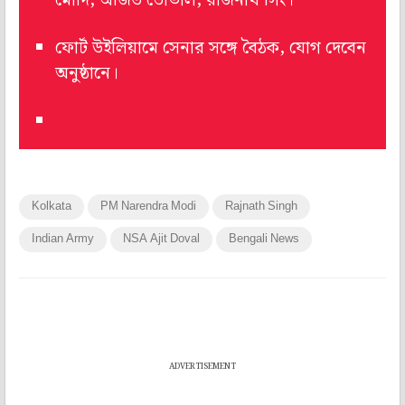
মোদি, অজিত ডোভাল, রাজনাথ সিং।
ফোর্ট উইলিয়ামে সেনার সঙ্গে বৈঠক, যোগ দেবেন
অনুষ্ঠানে।
Kolkata
PM Narendra Modi
Rajnath Singh
Indian Army
NSA Ajit Doval
Bengali News
ADVERTISEMENT