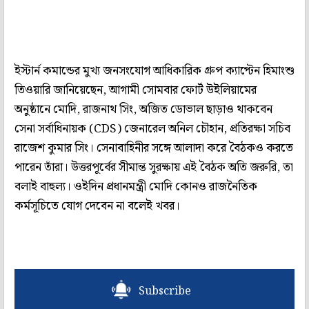
ইস্টার্ন কমান্ডের মুখ্য জনসংযোগ আধিকারিক গ্রুপ ক্যাপ্টেন হিমাংশু
তিওয়ারি জানিয়েছেন, আগামী সোমবার ফোর্ট উইলিয়ামের
অনুষ্ঠানে মোদি, রাজনাথ সিং, অজিত ডোভাল ছাড়াও থাকবেন
সেনা সর্বাধিনায়ক (CDS) জেনারেল অনিল চৌহান, প্রতিরক্ষা সচিব
রাজেশ কুমার সিং। সেনাবাহিনীর সঙ্গে আলাদা করে বৈঠকও করতে
পারেন তাঁরা। উত্তরপূর্বের সীমান্ত সুরক্ষায় এই বৈঠক অতি জরুরি, তা
বলাই বাহুল্য। ওইদিন প্রধানমন্ত্রী মোদি কোনও রাজনৈতিক
কর্মসূচিতে যোগ দেবেন না বলেই খবর।
Subscribe