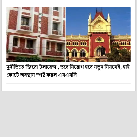
দুর্নীতিতে 'জিরো টলারেন্স', তবে নিয়োগ হবে নতুন নিয়মেই, হাই
কোর্টে অবস্থান স্পষ্ট করল এসএসসি