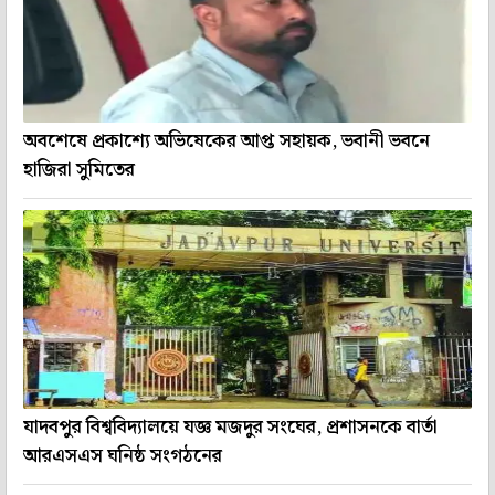
অবশেষে প্রকাশ্যে অভিষেকের আপ্ত সহায়ক, ভবানী ভবনে
হাজিরা সুমিতের
যাদবপুর বিশ্ববিদ্যালয়ে যজ্ঞ মজদুর সংঘের, প্রশাসনকে বার্তা
আরএসএস ঘনিষ্ঠ সংগঠনের