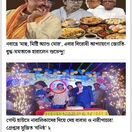
নবান্নে 'মাছ, মিষ্টি অ্যান্ড মোর', এবার বিরোধী আপ্যায়ণে জ্যোতি-
বুদ্ধ-মমতাকে হারালেন শুভেন্দু!
গেস্ট হাউসে নাবালিকাদের দিয়ে দেহ ব্যবসা ও নারীপাচার!
গ্রেপ্তার সুজিত 'ঘনিষ্ঠ' ২