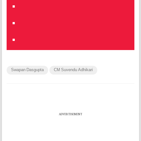
Swapan Dasgupta
CM Suvendu Adhikari
ADVERTISEMENT