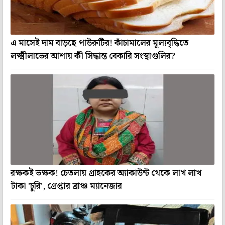
এ মাসেই দাম বাড়ছে পাউরুটির! কাঁচামালের মূল্যবৃদ্ধিতে
লক্ষ্মীলাভের আশায় কী সিদ্ধান্ত বেকারি সংস্থাগুলির?
রক্ষকই ভক্ষক! চেতলায় গ্রাহকের অ্যাকাউন্ট থেকে লাখ লাখ
টাকা 'চুরি', গ্রেপ্তার ব্রাঞ্চ ম্যানেজার