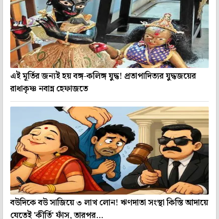
এই মূর্তির জন্যই হয় বঙ্গ-কলিঙ্গ যুদ্ধ! প্রতাপাদিত্যর যুদ্ধজয়ের
রাধাকৃষ্ণ নবান্ন হেফাজতে
বউদিকে বউ সাজিয়ে ৩ লাখ লোন! ঋণদাতা সংস্থা কিস্তি আদায়ে
যেতেই 'কীর্তি' ফাঁস, তারপর...