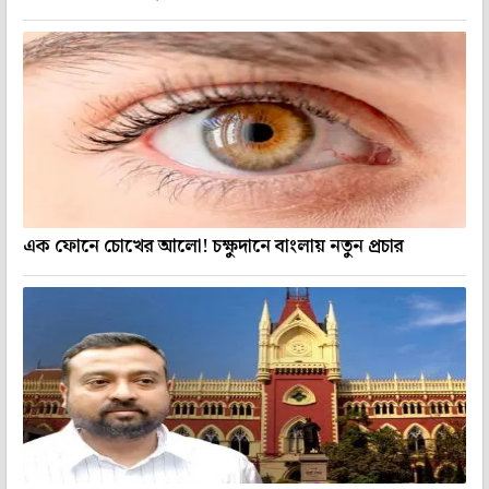
এক ফোনে চোখের আলো! চক্ষুদানে বাংলায় নতুন প্রচার