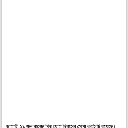
আগামী ২১ জুন রাজ্যে বিশ্ব যোগ দিবসের মেগা কর্মসূচি রয়েছে।