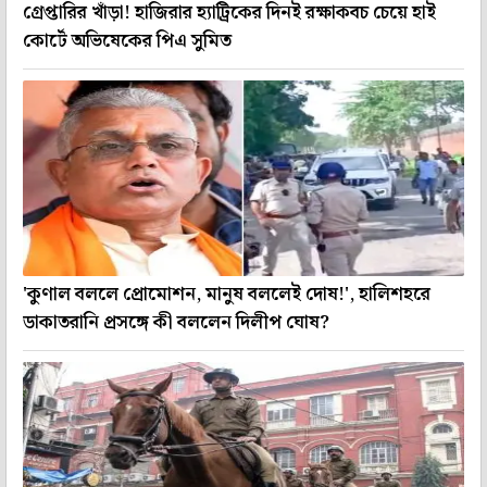
গ্রেপ্তারির খাঁড়া! হাজিরার হ্যাট্রিকের দিনই রক্ষাকবচ চেয়ে হাই
কোর্টে অভিষেকের পিএ সুমিত
'কুণাল বললে প্রোমোশন, মানুষ বললেই দোষ!', হালিশহরে
ডাকাতরানি প্রসঙ্গে কী বললেন দিলীপ ঘোষ?