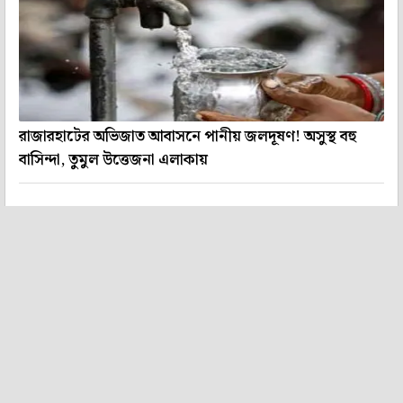
রাজারহাটের অভিজাত আবাসনে পানীয় জলদূষণ! অসুস্থ বহু
বাসিন্দা, তুমুল উত্তেজনা এলাকায়