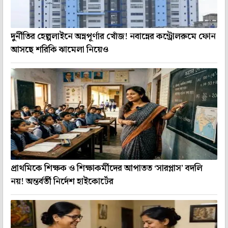
দুর্নীতির হেল্পলাইনে অন্নপূর্ণার খোঁজ! নবান্নের কন্ট্রোলরুমে ফোন
আসছে শরিকি ঝামেলা নিয়েও
প্রাথমিকে শিক্ষক ও শিক্ষাকর্মীদের আপাতত ‘সারপ্লাস’ বদলি
নয়! অন্তর্বর্তী নির্দেশ হাইকোর্টের