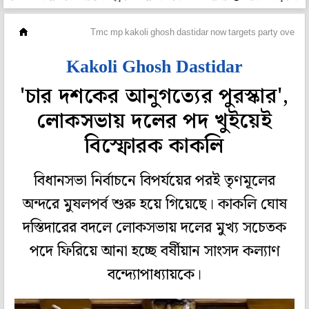
মহানগর
Tmc mp kakoli ghosh dastidar now targets party over r
Kakoli Ghosh Dastidar
'চার দশকের আনুগত্যের পুরস্কার',
লোকসভায় দলের পদ খুইয়েই
বিস্ফোরক কাকলি
বিধানসভা নির্বাচনে বিপর্যয়ের পরই তৃণমূলের
অন্দরে মুষলপর্ব শুরু হয়ে গিয়েছে। কাকলি ঘোষ
দস্তিদারের বদলে লোকসভায় দলের মুখ্য সচেতক
পদে ফিরিয়ে আনা হচ্ছে বর্ষীয়ান সাংসদ কল্যাণ
বন্দ্যোপাধ্যায়কে।