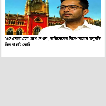
'এসএসকেএমে চোখ দেখান', অভিষেকের বিদেশযাত্রায় অনুমতি
দিল না হাই কোর্ট