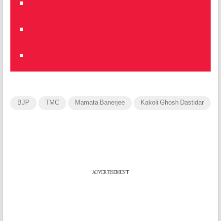
BJP
TMC
Mamata Banerjee
Kakoli Ghosh Dastidar
ADVERTISEMENT