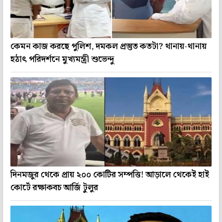
কেমন কাজ করছে পুলিশ, দমকল প্রস্তুত কতটা? থানায়-থানায়
হঠাৎ পরিদর্শনে মুখ্যমন্ত্রী শুভেন্দু
দিনমজুর থেকে প্রায় ২০০ কোটির সম্পত্তি! আড়ালে থেকেই হাই
কোর্টে রক্ষাকবচ আর্জি টুলুর