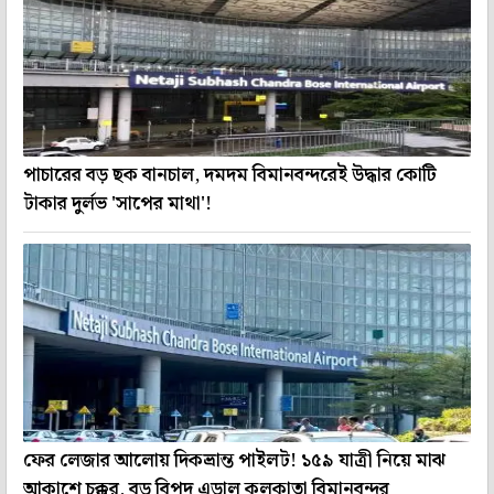
পাচারের বড় ছক বানচাল, দমদম বিমানবন্দরেই উদ্ধার কোটি
টাকার দুর্লভ 'সাপের মাথা'!
ফের লেজার আলোয় দিকভ্রান্ত পাইলট! ১৫৯ যাত্রী নিয়ে মাঝ
আকাশে চক্কর, বড় বিপদ এড়াল কলকাতা বিমানবন্দর