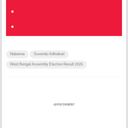
Nabanna
Suvendu Adhiakari
West Bengal Assembly Election Result 2026
ADVERTISEMENT