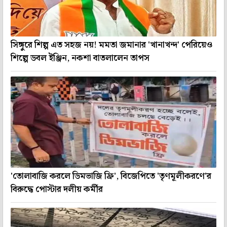
সিঙ্গুরে শিল্প এত সহজ নয়! মমতা জমানার 'খানাখন্দ' পেরিয়েও
শিল্পে ডবল ইঞ্জিন, নকশা বাতলালেন তাপস
'তোলাবাজি করলে ডিমভাজি ফ্রি', বিজেপিতে 'তৃণমূলীকরণে'র
বিরুদ্ধে পোস্টার দলীয় কর্মীর