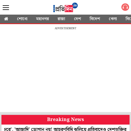
শোনো
মহানগর
রাজ্য
দেশ
বিদেশ
খেলা
বি
ADVERTISEMENT
Breaking News
আজাদি' স্লোগান নয়! আচরণবিধি ঝুলিয়ে প্রতিবাদেও দেশভক্তির পাঠ রাঁচির 