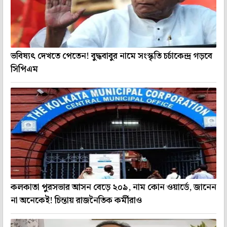
ভবিষ্যৎ দেখতে পেতেন! বুদ্ধবাবুর নামে সংস্কৃতি চর্চাকেন্দ্র গড়বে
সিপিএম
কলকাতা পুরসভার আসন বেড়ে ২০৯, নাম কোন ওয়ার্ডে, জানেন
না অনেকেই! চিন্তায় রাজনৈতিক কর্মীরাও