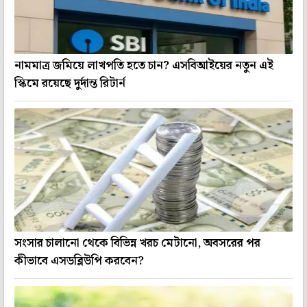
নামমাত্র জমিয়ে লাখপতি হতে চান? এসবিআইয়ের নতুন এই
স্কিমে রয়েছে দুর্দান্ত রিটার্ন
সংসার চালানো থেকে বিভিন্ন খরচ মেটানো, অবসরের পর
কীভাবে এসডব্লিউপি করবেন?