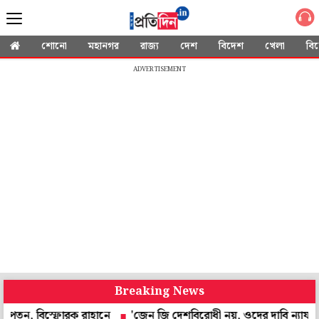
শোনো
মহানগর
রাজ্য
দেশ
বিদেশ
খেলা
বি
ADVERTISEMENT
Breaking News
স্ফোরক রাহানে
'জেন জি দেশবিরোধী নয়, ওদের দাবি ন্যায্য', '২৯-এ ভ