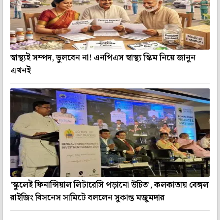
স্বাস্থ্যই সম্পদ, ভুলবেন না! এনপিএস স্বাস্থ্য স্কিম নিয়ে জানুন
এখনই
'স্কুলেই ফিনান্সিয়াল লিটারেসি পড়ানো উচিত', কলকাতায় বেঙ্গল
রাইজিং বিসনেস সামিটে বললেন সুকান্ত মজুমদার