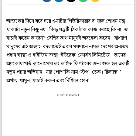
আজকের দিনে ঘরে ঘরে ওয়াটার পিউরিফায়ার বা জল শোধন যন্ত্র
থাকাটা নতুন কিছু নয়। কিন্তু যন্ত্রটি ঠিকঠাক কাজ করছে কি না, তা
যাচাই করেন ক’জন? বেশির ভাগ মানুষই অবহেলা করেন। সাধারণ
মানুষের এই অভ্যাস বদলাতেই এবার ময়দানে নামল দেশের অন্যতম
প্রধান স্বাস্থ্য ও হাইজিন সংস্থা ‘ইউরেকা ফোর্বস লিমিটেড’। তাদের
অ্যাকোয়াগার্ড ন্যানোপোর লং-লাইফ ফিল্টারের জন্য শুরু হল একটি
নতুন প্রচার অভিযান। যার পোশাকি নাম ‘স্টপ। চেক। রিল্যাক্স।’
অর্থাৎ ‘থামুন, যাচাই করুন এবং নিশ্চিন্ত হোন’।
ADVERTISEMENT