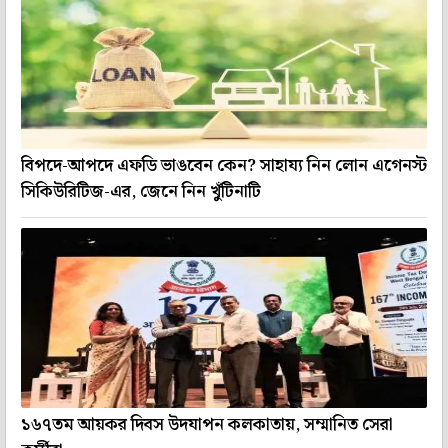
বিপদে-আপদে এফডি ভাঙবেন কেন? সাহায্য নিন লোন এগেনস্ট
সিকিউরিটিজ-এর, জেনে নিন খুঁটিনাটি
১৬৭তম আয়কর দিবস উদযাপন কলকাতায়, সম্মানিত সেরা