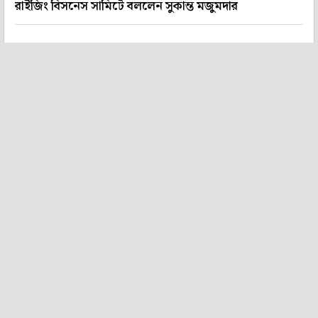
রাইজিং বিসনেস সামিটে বললেন সুকান্ত মজুমদার