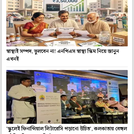
স্বাস্থ্যই সম্পদ, ভুলবেন না! এনপিএস স্বাস্থ্য স্কিম নিয়ে জানুন
এখনই
'স্কুলেই ফিনান্সিয়াল লিটারেসি পড়ানো উচিত', কলকাতায় বেঙ্গল