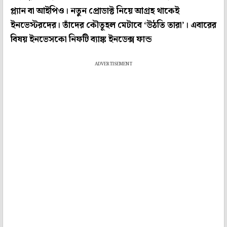
প্ল‌্যান বা আইপিও। নতুন প্রোডাক্ট নিয়ে আগ্রহ থাকেই
ইনভেস্টরদের। তাঁদের কৌতূহল মেটাবে ‘উঠতি তারা’। এবারের
বিষয় ইনভেসকো নিফটি ব‌্যাঙ্ক ইনডেক্স ফান্ড
ADVERTISEMENT