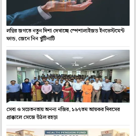
লগ্নির জগতে নতুন দিশা দেখাচ্ছে স্পেশালাইজড ইনভেস্টমেন্ট
ফান্ড, জেনে নিন খুঁটিনাটি
সেবা ও সচেতনতায় অনন্য নজির, ১৬৭তম আয়কর দিবসের
প্রাক্কালে সেজে উঠল রহড়া