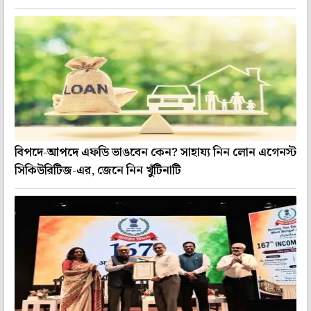
বিপদে-আপদে এফডি ভাঙবেন কেন? সাহায্য নিন লোন এগেনস্ট
সিকিউরিটিজ-এর, জেনে নিন খুঁটিনাটি