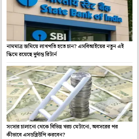
নামমাত্র জমিয়ে লাখপতি হতে চান? এসবিআইয়ের নতুন এই
স্কিমে রয়েছে দুর্দান্ত রিটার্ন
সংসার চালানো থেকে বিভিন্ন খরচ মেটানো, অবসরের পর
কীভাবে এসডব্লিউপি করবেন?