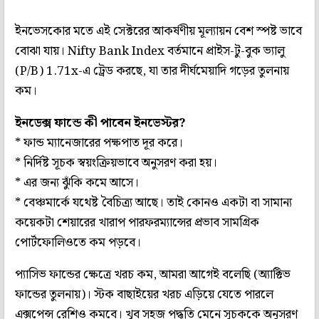
ইনভেসকোর মতে এই সেক্টরের আকর্ষণীয় মূল্যায়ন বেশ স্পষ্ট ভাবে
বোঝা যায়। Nifty Bank Index বর্তমানে প্রাইস-টু-বুক ভ্যালু
(P/B) 1.71x-এ ট্রেড করছে, যা তার দীর্ঘমেয়াদি গড়ের তুলনায়
কম।
ইনডেক্স ফান্ডে কী পাবেন ইনভেস্টর?
* ফান্ড ম্যানেজারের পক্ষপাত দূর করে।
* নির্দিষ্ট সূচক স্বয়ংক্রিয়ভাবে অনুসরণ করা হয়।
* এর জন্য ঝুঁকি কমে আসে।
* বেঞ্চমার্কে যথেষ্ট বৈচিত্র্য আছে। তাই কোনও একটা বা সামান্য
কয়েকটা শেয়ারের খারাপ পারফরম্যান্সের প্রভাব সামগ্রিক
পোর্টফোলিওতে কম পড়বে।
প্যাসিভ ফান্ডের ক্ষেত্রে খরচ কম, আমরা আগেই বলেছি (অ্যাক্টিভ
ফান্ডের তুলনায়)। স্টক বাছাইয়ের খরচ এড়িয়ে যেতে পারলে
এক্সপেন্স রেশিও কমবে। খুব সহজ পদ্ধতি মেনে সূচককে অনুসরণ