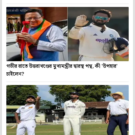
গভীর রাতে উত্তরাখণ্ডের মুখ্যমন্ত্রীর দ্বারস্থ পন্থ, কী 'উপহার'
চাইলেন?