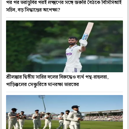
পর পর ভরাডুবির পরই লক্ষ্মণের সঙ্গে জরুরি বৈঠকে বিসিসিআই
সচিব, বড় সিদ্ধান্তের অপেক্ষা?
শ্রীলঙ্কার দ্বিতীয় সারির দলের বিরুদ্ধেও ব্যর্থ পন্থ-রাহুলরা,
পাড়িক্কলের সেঞ্চুরিতে মানরক্ষা ভারতের