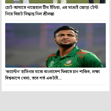
চোট-আঘাতে নাজেহাল টিম ইন্ডিয়া, এর মধ্যেই জোড়া টেস্ট
নিয়ে বিরাট সিদ্ধান্ত নিল শ্রীলঙ্কা
'ক্যাপ্টেন' হাসিনার মতো বাংলাদেশ ফিরতে চান শাকিব, লক্ষ্য
বিশ্বকাপে খেলা, তবে শর্ত একটাই...