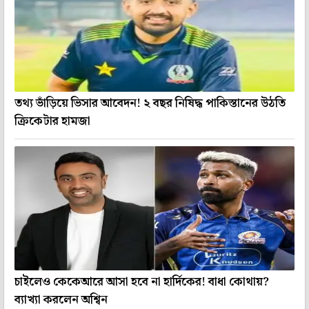
তথ্য ভাঁড়িয়ে ভিসার আবেদন! ২ বছর নিষিদ্ধ পাকিস্তানের উঠতি
ক্রিকেটার হামজা
চাইলেও কেকেআরে আসা হবে না হার্দিকের! বাধা কোথায়?
ব্যাখ্যা করলেন অশ্বিন