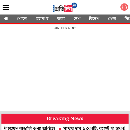
শোনো
মহানগর
রাজ্য
দেশ
বিদেশ
খেলা
বি
ADVERTISEMENT
Breaking News
বাঙালি কন্যা অস্মিতা
মাথার দাম ১ কোটি, বঙ্গেই গা ঢাকা! মদনকে 