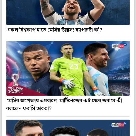
‘নকল’বিশ্বকাপ হাতে মেসির উল্লাস! ব্যাপারটা কী?
মেসির অপেক্ষায় এমবাপে, মার্টিনেজের কটাক্ষের জবাবে কী
বললেন ফরাসি তারকা?