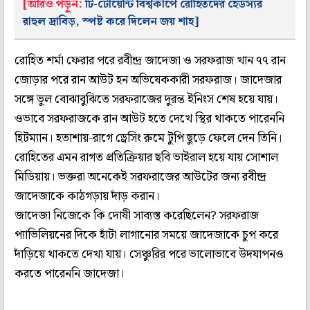
[আরও পড়ুন:
টি-টোয়েন্টি বিশ্বকাপে রোহিতদের হেডস্যর
রাহুল দ্রাবিড়, স্পষ্ট করে দিলেন জয় শাহ]
রোহিত শর্মা ফেরার পরে রবীন্দ্র জাদেজা ও সরফরাজ খান ৭৭ রান
জোড়ার পরে রান আউট হন অভিষেককারী সরফরাজ। জাদেজার
সঙ্গে ভুল বোঝাবুঝিতে সরফরাজের দুরন্ত ইনিংস শেষ হয়ে যায়।
ওভাবে সরফরাজকে রান আউট হতে দেখে স্থির থাকতে পারেননি
হিটম্যান। হতাশায়-রাগে ড্রেসিং রুমে টুপি ছুড়ে ফেলে দেন তিনি।
রোহিতের এমন রাগত প্রতিক্রিয়ার ছবি ভাইরাল হয়ে যায় সোশাল
মিডিয়ায়। ভক্তরা অনেকেই সরফরাজের আউটের জন্য রবীন্দ্র
জাদেজাকে কাঠগড়ায় দাঁড় করান।
জাদেজা নিজেকে কি দোষী সাব্যস্ত করেছিলেন? সরফরাজ
প্যাভিলিয়নের দিকে হাঁটা লাগানোর সময়ে জাদেজাকে চুপ করে
দাঁড়িয়ে থাকতে দেখা যায়। সেঞ্চুরির পরে ভালোভাবে উদযাপনও
করতে পারেননি জাদেজা।