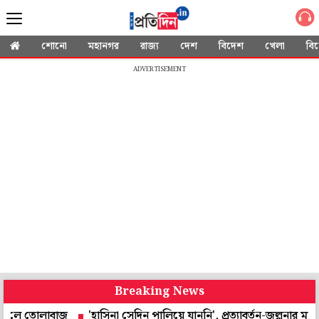
শোনো
মহানগর
রাজ্য
দেশ
বিদেশ
খেলা
বি
ADVERTISEMENT
Breaking News
োলাবাজ
'হাসিনা সেদিন পালিয়ে যাননি', প্রত্যাবর্তন-জল্পনার মাঝে বিস্ফ