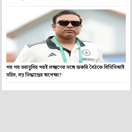
পর পর ভরাডুবির পরই লক্ষ্মণের সঙ্গে জরুরি বৈঠকে বিসিসিআই
সচিব, বড় সিদ্ধান্তের অপেক্ষা?