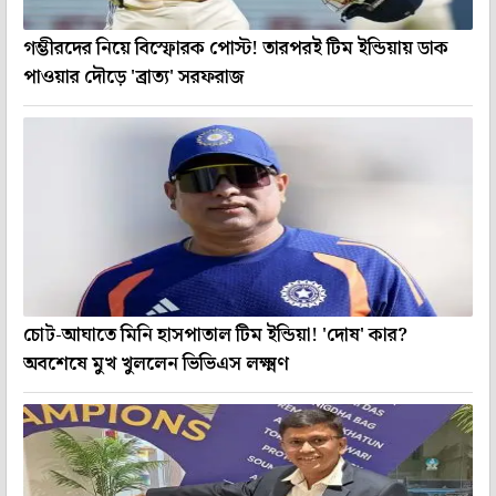
গম্ভীরদের নিয়ে বিস্ফোরক পোস্ট! তারপরই টিম ইন্ডিয়ায় ডাক
পাওয়ার দৌড়ে 'ব্রাত্য' সরফরাজ
চোট-আঘাতে মিনি হাসপাতাল টিম ইন্ডিয়া! 'দোষ' কার?
অবশেষে মুখ খুললেন ভিভিএস লক্ষ্মণ