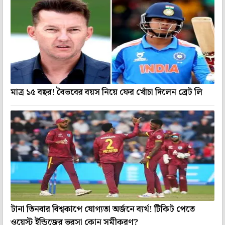
মাত্র ১৫ বছর! বৈভবের বয়স নিয়ে ফের খোঁচা দিলেন ব্রেট লি
টানা তিনবার বিশ্বকাপে যোগ্যতা অর্জনে ব্যর্থ! টিকিট পেতে
ওয়েস্ট ইন্ডিজের ভরসা কোন সমীকরণ?