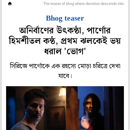
টেলি দুনিয়া
The teaser of bhog where devotion descends into da
Bhog teaser
অনির্বাণের উৎকন্ঠা, পার্ণোর
হিমশীতল কন্ঠ, প্রথম ঝলকেই ভয়
ধরাল 'ভোগ'
সিরিজে পার্ণোকে এক রহস্যে মোড়া চরিত্রে দেখা
যাবে।