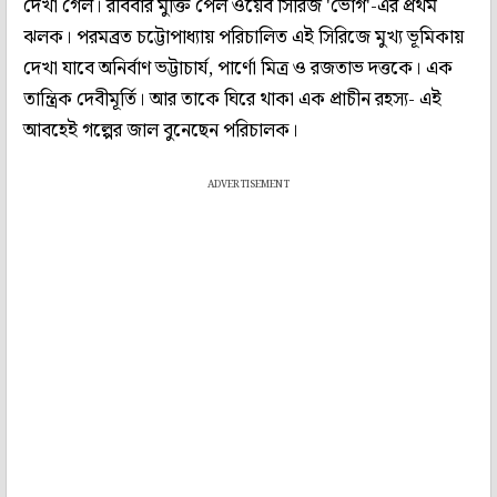
দেখা গেল। রবিবার মুক্তি পেল ওয়েব সিরিজ 'ভোগ'-এর প্রথম
ঝলক। পরমব্রত চট্টোপাধ্যায় পরিচালিত এই সিরিজে মুখ্য ভূমিকায়
দেখা যাবে অনির্বাণ ভট্টাচার্য, পার্ণো মিত্র ও রজতাভ দত্তকে। এক
তান্ত্রিক দেবীমূর্তি। আর তাকে ঘিরে থাকা এক প্রাচীন রহস্য- এই
আবহেই গল্পের জাল বুনেছেন পরিচালক।
ADVERTISEMENT