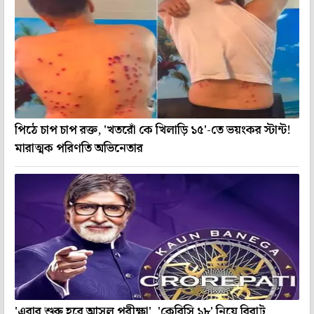
পিঠে চাপ চাপ রক্ত, 'খতরোঁ কে খিলাড়ি ১৫'-তে ভয়ংকর স্টান্ট!
মারাত্মক পরিণতি অভিনেতার
'এবার শুরু হবে আসল পরীক্ষা', 'কেবিসি ১৮' নিয়ে বিরাট