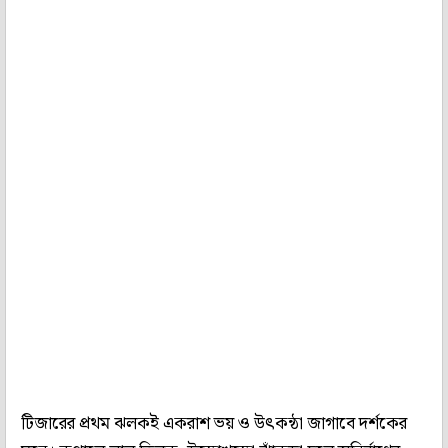
টিজারের প্রথম ঝলকই একরাশ ভয় ও উৎকন্ঠা জাগাবে দর্শকের