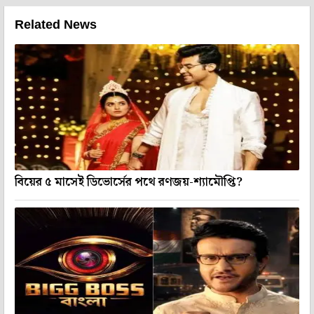
Related News
বিয়ের ৫ মাসেই ডিভোর্সের পথে রণজয়-শ্যামৌপ্তি?