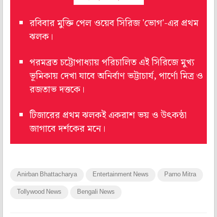
রবিবার মুক্তি পেল ওয়েব সিরিজ 'ভোগ'-এর প্রথম
ঝলক।
পরমব্রত চট্টোপাধ্যায় পরিচালিত এই সিরিজে মুখ্য
ভূমিকায় দেখা যাবে অনির্বাণ ভট্টাচার্য, পার্ণো মিত্র ও
রজতাভ দত্তকে।
টিজারের প্রথম ঝলকই একরাশ ভয় ও উৎকন্ঠা
জাগাবে দর্শকের মনে।
Anirban Bhattacharya
Entertainment News
Parno Mitra
Tollywood News
Bengali News