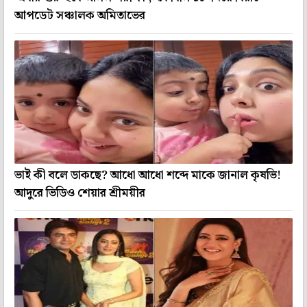
আপডেট সঞ্চালক অমিতাভের
ভাই কী বলে ডাকছে? আধো আধো শব্দে মাকে জানাল কৃষভি!
আদুরে ভিডিও শেয়ার শ্রীময়ীর