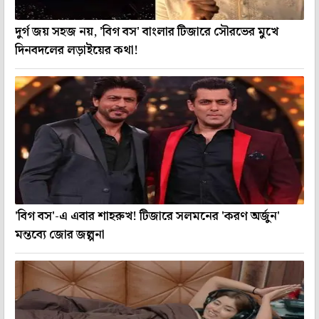
দুর্গ জয় সহজ নয়, 'বিগ বস' বাংলার টিজারে সৌরভের মুখে
দিনবদলের লড়াইয়ের কথা!
'বিগ বস'-এ এবার শাহরুখ! টিজারে সলমনের 'করণ অর্জুন'
মন্তব্যে জোর জল্পনা