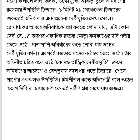
মনে। কপালে লাল তিলক, উস্কোখুস্কো ঝাঁকড়া চুলে অনির্বাণের
রহস্যময় উপস্থিতি টিজারে। ১ মিনিট ২১ সেকেন্ডের টিজারের
শুরুতেই অনির্বাণ ও এক অচেনা দেবীমূর্তির দেখা মেলে।
রোমাঞ্চকর আবহে অনির্বাণকে প্রশ্ন করতে শোনা যায়, 'এটা কোন
দেবী রে…?' তারপর একাধিক রহস্যে মোড়া কর্মকাণ্ডের ছবি পর্দায়
ভেসে ওঠে। পাশাপাশি অনির্বাণের কন্ঠে শোনা যায় অচেনা
দেবীমূর্তির বর্ণনা। এরপরই রজতাভ দত্তের কন্ঠস্বর ভেসে ওঠে। তাঁর
অভিনীত চরিত্র বলে ওঠে 'কোনও তান্ত্রিক দেবীর মূর্তি'। ক্রমে
অনির্বাণের আচরণে ও বেশভূষায় বদল ধরা পড়ে টিজারে। শেষে
পার্ণোর একঝলক উপস্থিতি। হিমশীতল কণ্ঠে অভিনেত্রী বলে ওঠেন
'ভোগ দিবি না আমাকে?' কে এই নারী? প্রশ্ন রেখে যায় অজস্র।