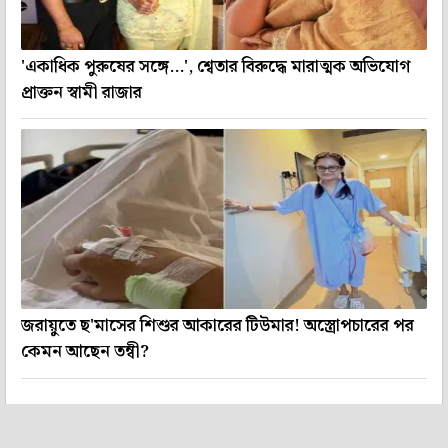
'একাধিক পুরুষের সঙ্গে...', শ্বেতার বিরুদ্ধে মারাত্মক অভিযোগ
প্রাক্তন স্বামী রাজার
জরায়ুতে ছ'মাসের শিশুর আকারের টিউমার! অস্ত্রোপচারের পর
কেমন আছেন তন্বী?