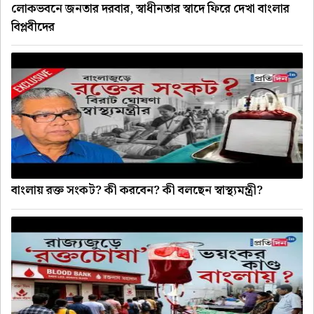
লোকভবনে জনতার দরবার, স্বাধীনতার স্বাদে ফিরে দেখা বাংলার
বিপ্লবীদের
বাংলায় রক্ত সংকট? কী করবেন? কী বলছেন স্বাস্থ্যমন্ত্রী?