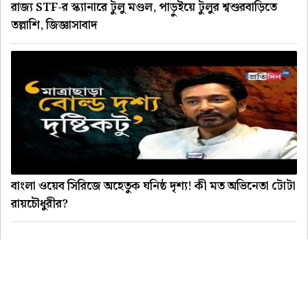
রাজ্য STF-র স্ক্যানারে টুলু মণ্ডল, পাড়ুইয়ে টুলুর শ্বশুরবাড়িতে
তল্লাশি, জিজ্ঞাসাবাদ
বাংলা ওয়েব সিরিজে অহেতুক ঘনিষ্ঠ দৃশ্য! কী মত অভিনেতা টোটা
রায়চৌধুরীর?