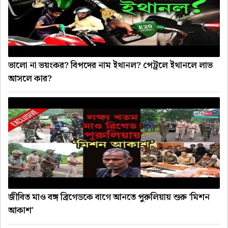
ভালো না ভয়ংকর? বিপদের নাম ইথানল? পেট্রলে ইথানলে লাভ
আসলে কার?
জীবিত মাও বঙ্গ ব্রিগেডকে বাগে আনতে পুরুলিয়ায় শুরু 'মিশন
আকাশ'