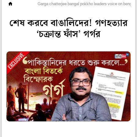
ভিডিও
Garga chatterjee bangal pokkho leaders voice on bengal
শেষ করবে বাঙালিদের! গণহত্যার
‘চক্রান্ত ফাঁস’ গর্গর