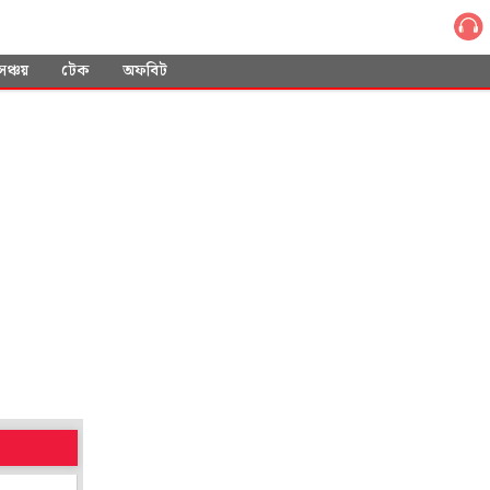
সঞ্চয়
টেক
অফবিট