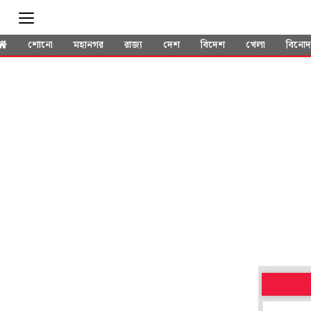
শোনো
মহানগর
রাজ্য
দেশ
বিদেশ
খেলা
বিনো