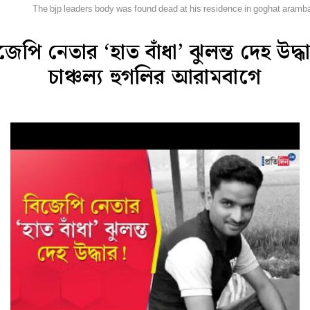
িডিও
The bjp leaders body was found dead at his residence in goghat aramb
জেপি নেতার ‘হাত বাঁধা’ ঝুলন্ত দেহ উদ্ধ
চাঞ্চল্য হুগলির আরামবাগে