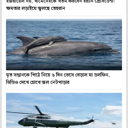
ইজরায়েল নয়, খামেনেইকে খতম করবেন ইরানি প্রেসিডেন্ট!
ক্ষমতার লড়াইয়ে জ্বলছে তেহরান
মৃত সন্তানকে পিঠে নিয়ে ৬ দিন ভেসে বেড়াল মা ডলফিন,
ভিডিও দেখে চোখে জল নেটপাড়ার