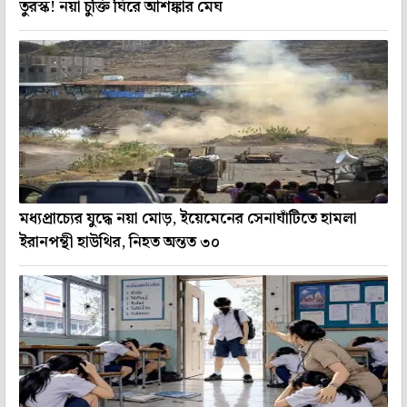
তুরস্ক! নয়া চুক্তি ঘিরে আশঙ্কার মেঘ
মধ্যপ্রাচ্যের যুদ্ধে নয়া মোড়, ইয়েমেনের সেনাঘাঁটিতে হামলা
ইরানপন্থী হাউথির, নিহত অন্তত ৩০