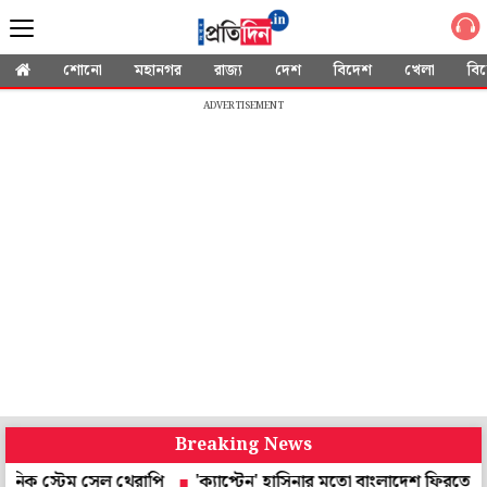
শোনো
মহানগর
রাজ্য
দেশ
বিদেশ
খেলা
বি
ADVERTISEMENT
Breaking News
টেম সেল থেরাপি
'ক্যাপ্টেন' হাসিনার মতো বাংলাদেশ ফিরতে চান শাকিব, ল