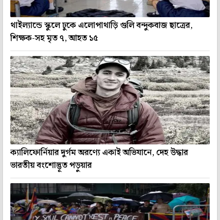
থাইল্যান্ডে স্কুলে ঢুকে এলোপাথাড়ি গুলি বন্দুকবাজ ছাত্রের,
শিক্ষক-সহ মৃত ৭, আহত ১৫
ক্যালিফোর্নিয়ার দুর্গম অরণ্যে একাই অভিযানে, দেহ উদ্ধার
ভারতীয় বংশোদ্ভূত পড়ুয়ার