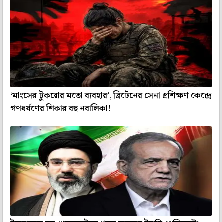
‘মাংসের টুকরোর মতো ব্যবহার’, ব্রিটেনের সেনা প্রশিক্ষণ কেন্দ্রে
গণধর্ষণের শিকার বহু নবালিকা!