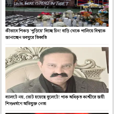
কীভাবে শিকড় 'পুড়িয়ে' দিচ্ছে চিন! বাড়ি থেকে পালিয়ে বিশ্বকে
জানাচ্ছেন ভবঘুরে তিব্বতি
ব্যালটে নয়, ভোট হয়েছে বুলেটে! পাক অধিকৃত কাশ্মীরে জয়ী
শিশুধর্ষণে অভিযুক্ত নেতা