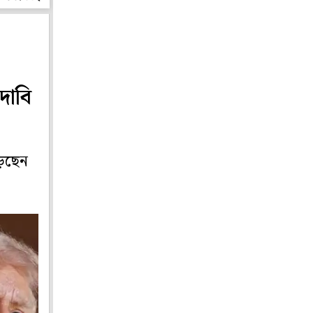
 দাবি
়েছেন