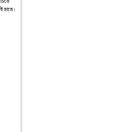
ীপটিতে
েরই হাতে।