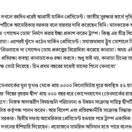
ন্ড দখলে বহুদিন ধরেই আগ্রাসী মার্কিন প্রেসিডেন্ট। জাতীয় সুরক্ষার স্বার্থে পৃথ
 দ্বীপটিকে আমেরিকার দরকার বলে বারবার দাবি করেছেন তিনি। মাসকয়েক
ন্ডে ‘গোল্ডেন ডোম’ নির্মাণ করার ইচ্ছা প্রকাশ করেন ট্রাম্প। কিন্তু এর তীব্র ব
ডা। এরপরই ফুঁসে ওঠেন মার্কিন প্রেসিডেন্ট। সমাজমাধ্যম ট্রুথ সোশালে ত
গ্রিনল্যান্ডে দ্য গোল্ডেন ডোম প্রকল্পের বিরোধিতা করেছে কানাডা। অথচ এ
ত্র প্রতিরক্ষা ব্যবস্থা কানাডাকেও রক্ষা করবে। শুধু তাই নয়, কানাডা চিনের সঙ
্ষে ভোট দিয়েছে। চিন প্রথম বছরের মধ্যেই তাদের গিলে ফেলবে!’
, ডেনমার্কের মূল ভূখণ্ড থেকে প্রায় ৩০০০ কিলোমিটার দূরে অবস্থিত ৫৬ হ
র ‘বিশ্বের বৃহত্তম দ্বীপ’ প্রায় ৩০০ বছর ধরে কোপেনহাগেন (ডেনমার্কের রা
্রণে। নিজস্ব অভ্যন্তরীণ বিষয়গুলি পরিচালনা ও উন্নয়ন সংক্রান্ত দায়িত্ব দ্বীপ
শাসিত কর্তৃপক্ষ পালন করেন। আর বিদেশ এবং প্রতিরক্ষানীতি সংক্রান্ত সিদ্ধান্
 সরকার। দ্বিতীয় দফায় আমেরিকার প্রেসিডেন্ট হওয়ার পরে ট্রাম্প একাধিক 
ান্ড দখলের হুঁশিয়ারি দিয়েছেন। প্রয়োজনে সামরিক অভিযান হতে পারে বলেও