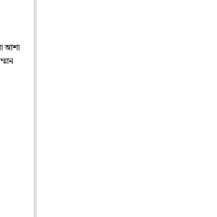
রা আশা
ম্মান