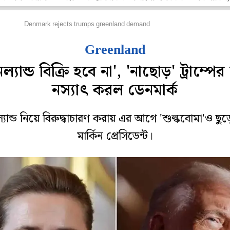
িদেশ
Denmark rejects trumps greenland demand
Greenland
িনল্যান্ড বিক্রি হবে না', 'নাছোড়' ট্রাম্পের
নস্যাৎ করল ডেনমার্ক
নল্যান্ড নিয়ে বিরুদ্ধাচারণ করায় এর আগে 'শুল্কবোমা'ও ছুড
মার্কিন প্রেসিডেন্ট।