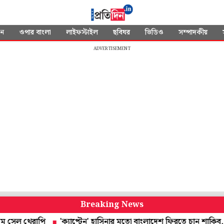
দন
ওপার বাংলা
লাইফস্টাইল
ছবিঘর
ভিডিও
সম্পাদকীয়
ADVERTISEMENT
Breaking News
থেরাপি
'ক্যাপ্টেন' হাসিনার মতো বাংলাদেশ ফিরতে চান শাকিব, লক্ষ্য বি