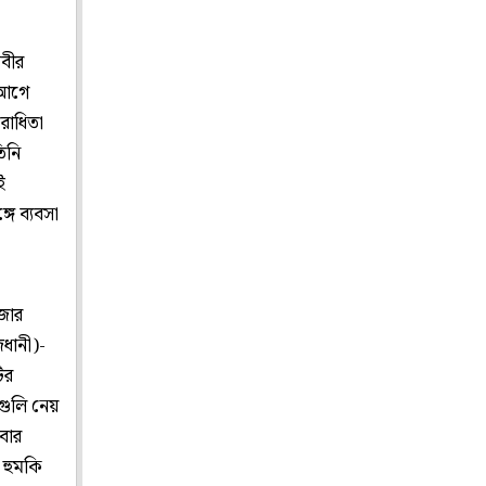
িবীর
 আগে
িরোধিতা
িনি
ই
্গে ব্যবসা
াজার
জধানী)-
টির
তগুলি নেয়
বার
 হুমকি