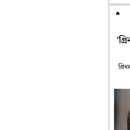
ব
'গ্র
গ্রি