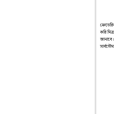
ফ্রেডের
করি মিত্
জানাবে। 
সার্বভৌম