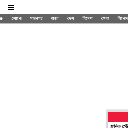
শোনো
মহানগর
রাজ্য
দেশ
বিদেশ
খেলা
বিনো
াঁটুর ক্ষয়জনিত ব্যথায় নতুন দিশা: PRP-এর পরে অ্যালোজেনিক স্টেম সেল 