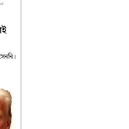
ial
াই
বসেননি।