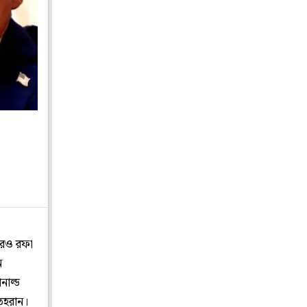
পরও রফা
ন
নাল্ড
তেহরান।