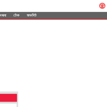
সঞ্চয়
টেক
অফবিট