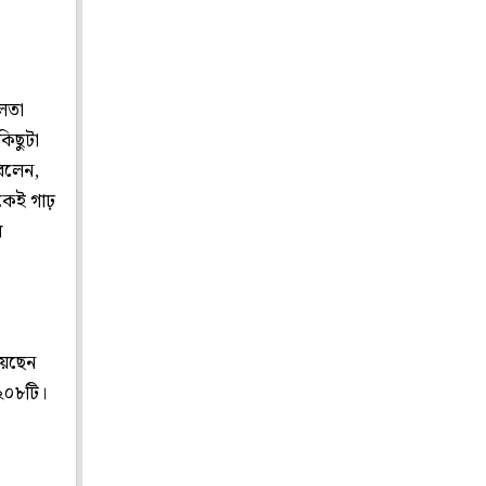
িলতা
িছুটা
 বলেন,
কেই গাঢ়
র
।
িয়েছেন
 ২০৮টি।