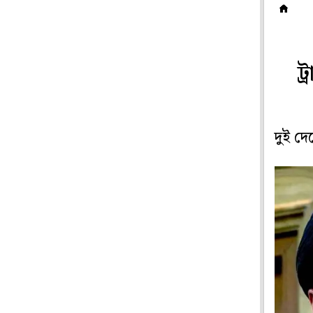
ব
ট
দুই দে