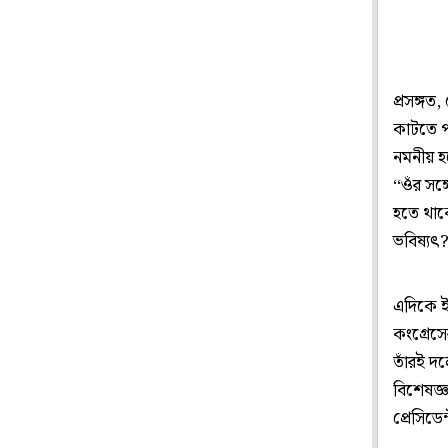
প্রসঙ্গত
কাটতে প
নমনীয় হত
‘‘ওঁর স
হতে থাকে
ভবিষ্যৎ?
এদিকে ইর
কংগ্রেসের
তাঁরই দল
বিশেষজ্
প্রেসিডে