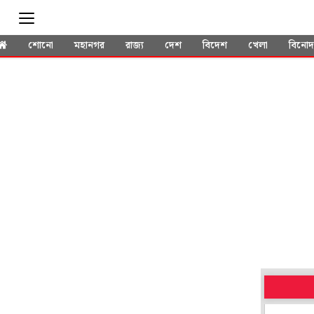
শোনো
মহানগর
রাজ্য
দেশ
বিদেশ
খেলা
বিনো