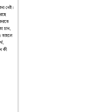
বনা নেই।
করছে
ত করতে
তা চান,
। তাহলে
্থ,
ন কী