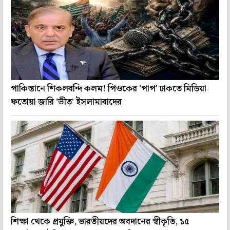
পাকিস্তানে শিকলবন্দি কলম! পিওকের 'পাপ' ঢাকতে মিডিয়া-
ফতোয়া জারি 'ভীত' ইসলামাবাদের
শিক্ষা থেকে প্রযুক্তি, ভারতীয়দের অবদানের স্বীকৃতি, ১৫