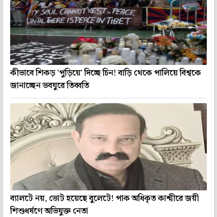
কীভাবে শিকড় 'পুড়িয়ে' দিচ্ছে চিন! বাড়ি থেকে পালিয়ে বিশ্বকে
জানাচ্ছেন ভবঘুরে তিব্বতি
ব্যালটে নয়, ভোট হয়েছে বুলেটে! পাক অধিকৃত কাশ্মীরে জয়ী
শিশুধর্ষণে অভিযুক্ত নেতা