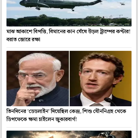
মাঝ আকাশে বিপত্তি, বিমানের কান ঘেঁষে উড়ল ট্রাম্পের কপ্টার!
বরাত জোরে রক্ষা
তিনদিনের 'ডেডলাইন' দিয়েছিল কেন্দ্র, শিশু যৌননিগ্রহ থেকে
ডিপফেকে ক্ষমা চাইলেন জুকারবার্গ!