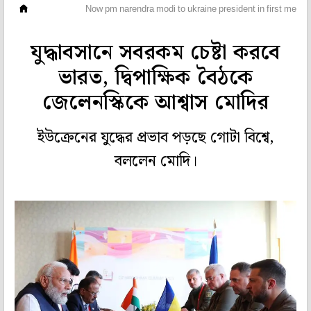
বিদেশ
Now pm narendra modi to ukraine president in first meet 
যুদ্ধাবসানে সবরকম চেষ্টা করবে
ভারত, দ্বিপাক্ষিক বৈঠকে
জেলেনস্কিকে আশ্বাস মোদির
ইউক্রেনের যুদ্ধের প্রভাব পড়ছে গোটা বিশ্বে,
বললেন মোদি।