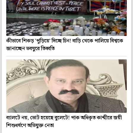
কীভাবে শিকড় 'পুড়িয়ে' দিচ্ছে চিন! বাড়ি থেকে পালিয়ে বিশ্বকে
জানাচ্ছেন ভবঘুরে তিব্বতি
ব্যালটে নয়, ভোট হয়েছে বুলেটে! পাক অধিকৃত কাশ্মীরে জয়ী
শিশুধর্ষণে অভিযুক্ত নেতা