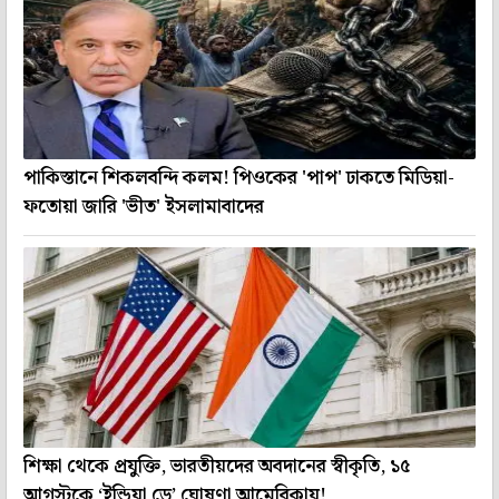
পাকিস্তানে শিকলবন্দি কলম! পিওকের 'পাপ' ঢাকতে মিডিয়া-
ফতোয়া জারি 'ভীত' ইসলামাবাদের
শিক্ষা থেকে প্রযুক্তি, ভারতীয়দের অবদানের স্বীকৃতি, ১৫
আগস্টকে ‘ইন্ডিয়া ডে’ ঘোষণা আমেরিকায়!