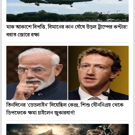
মাঝ আকাশে বিপত্তি, বিমানের কান ঘেঁষে উড়ল ট্রাম্পের কপ্টার!
বরাত জোরে রক্ষা
তিনদিনের 'ডেডলাইন' দিয়েছিল কেন্দ্র, শিশু যৌননিগ্রহ থেকে
ডিপফেকে ক্ষমা চাইলেন জুকারবার্গ!