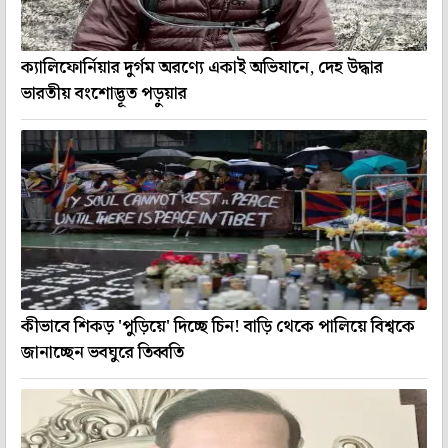
ক্যালিফোর্নিয়ার দুর্গম অরণ্যে একাই অভিযানে, দেহ উদ্ধার
ভারতীয় বংশোদ্ভূত পড়ুয়ার
কীভাবে শিকড় 'পুড়িয়ে' দিচ্ছে চিন! বাড়ি থেকে পালিয়ে বিশ্বকে
জানাচ্ছেন ভবঘুরে তিব্বতি