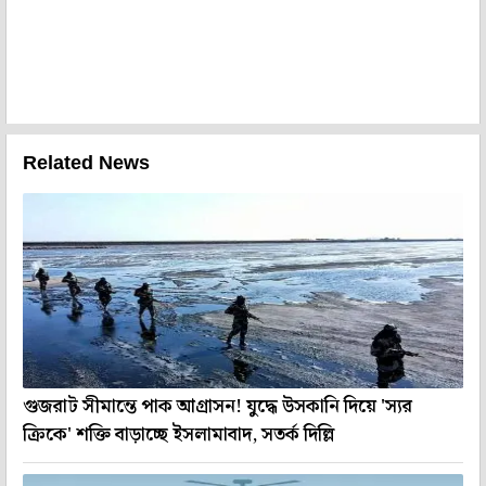
Related News
গুজরাট সীমান্তে পাক আগ্রাসন! যুদ্ধে উসকানি দিয়ে 'স্যর
ক্রিকে' শক্তি বাড়াচ্ছে ইসলামাবাদ, সতর্ক দিল্লি