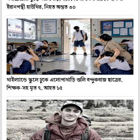
ইরানপন্থী হাউথির, নিহত অন্তত ৩০
থাইল্যান্ডে স্কুলে ঢুকে এলোপাথাড়ি গুলি বন্দুকবাজ ছাত্রের,
শিক্ষক-সহ মৃত ৭, আহত ১৫