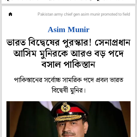
বিদেশ
Pakistan army chief gen asim munir promoted to field ma
Asim Munir
ভারত বিদ্বেষের পুরস্কার! সেনাপ্রধান
আসিম মুনিরকে আরও বড় পদে
বসাল পাকিস্তান
পাকিস্তানের সর্বোচ্চ সামরিক পদে প্রবল ভারত
বিদ্বেষী মুনির।