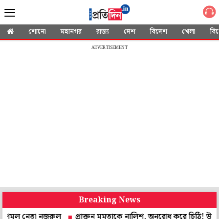
শোনো
মহানগর
রাজ্য
দেশ
বিদেশ
খেলা
বি
ADVERTISEMENT
Breaking News
নেতা নজরুল
প্রাক্তন মমতাকে নালিশ, অনুরোধ করে চিঠি! উত্তর দেবেন স্বাস্থ্