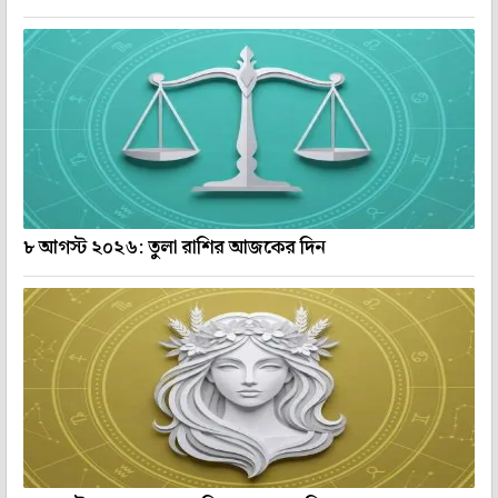
৮ আগস্ট ২০২৬: তুলা রাশির আজকের দিন