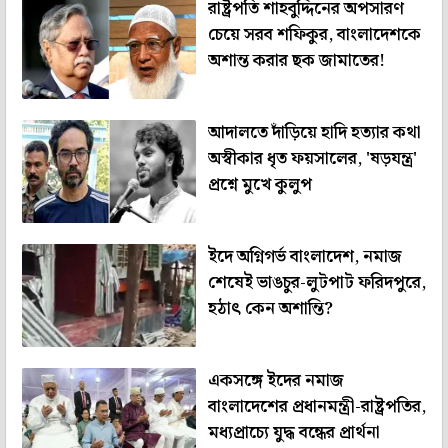
রাষ্ট্রপতি শাহবুদ্দিনের অপসারণ
চেয়ে সরব শফিকুর, বাংলাদেশকে
অশান্ত করার ছক জামাতের!
আদালতে দাঁড়িয়ে হাদি হত্যার কথা
অস্বীকার ধৃত ফয়সালের, 'ষড়যন্ত্র'
প্রশ্নে মুখে কুলুপ
ইদে অগ্নিগর্ভ বাংলাদেশ, নমাজ
শেষেই ভাঙচুর-লুটপাট ফরিদপুরে,
হঠাৎ কেন অশান্তি?
একসঙ্গে ইদের নমাজ
বাংলাদেশের প্রধানমন্ত্রী-রাষ্ট্রপতির,
মধ্যপ্রাচ্যে যুদ্ধ বন্ধের প্রার্থনা