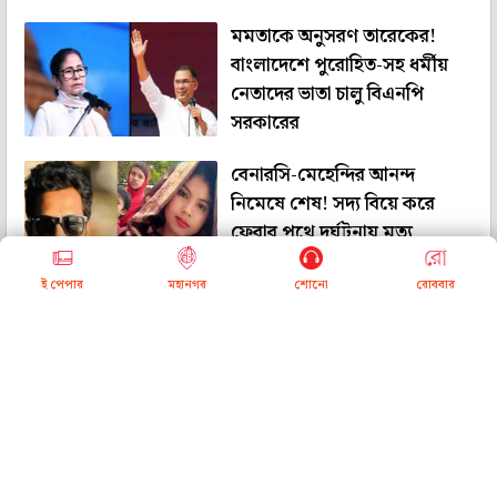
মমতাকে অনুসরণ তারেকের!
বাংলাদেশে পুরোহিত-সহ ধর্মীয়
নেতাদের ভাতা চালু বিএনপি
সরকারের
বেনারসি-মেহেন্দির আনন্দ
নিমেষে শেষ! সদ্য বিয়ে করে
ফেরার পথে দুর্ঘটনায় মৃত্যু
দম্পতির
ই পেপার
মহানগর
শোনো
রোববার
'গদ্দারি চলবে না', অধিবেশনে
জুলাই সনদের দাবিতে রাষ্ট্রপতির
ভাষণের মাঝেই ওয়াকআউট
জামাতের
তারেকের 'গলার কাঁটা' সেই জুলাই
সনদ! বিরোধী জামাতের দাবিতে