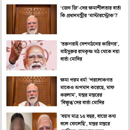
‘জেন জি’-দের ক্ষমাশীলতার বার্তা
কি প্রধানমন্ত্রীর ‘মাস্টারস্ট্রোক’?
'তরুণরাই দেশগঠনের কারিগর',
মাইসুরুর রামকৃষ্ণ মঠ থেকে নয়া
বার্তা মোদির
ক্ষমা পরম ধর্ম! 'পরলোকগত
মাকেও অপমান করেছে, মাফ
করলাম', যন্তর মন্তরের
'বিক্ষুব্ধ'দের বার্তা মোদির
'বয়স মাত্র ১৫ বছর, বাজে কথা
বলে ফেলেছি', যন্তর মন্তরে