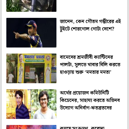
জানেন, কেন গৌতম গম্ভীরের এই
টুইটে শোরগোল গোটা দেশে?
বামেদের শ্রমজীবী ক্যান্টিনের
পালটা, সুলভে খাবার বিলি করতে
হাওড়ায় শুরু ‘মমতার মমতা’
অর্থের প্রয়োজন কমিউনিটি
কিচেনের, সাহায্য করতে অভিনব
উদ্যোগ অনির্বাণ-ঋতব্রতদের
কমছে সংক্রমণ, করোনা