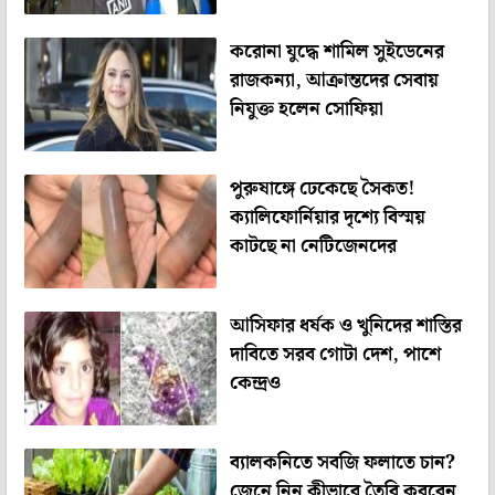
করোনা যুদ্ধে শামিল সুইডেনের
রাজকন্যা, আক্রান্তদের সেবায়
নিযুক্ত হলেন সোফিয়া
পুরুষাঙ্গে ঢেকেছে সৈকত!
ক্যালিফোর্নিয়ার দৃশ্যে বিস্ময়
কাটছে না নেটিজেনদের
আসিফার ধর্ষক ও খুনিদের শাস্তির
দাবিতে সরব গোটা দেশ, পাশে
কেন্দ্রও
ব্যালকনিতে সবজি ফলাতে চান?
জেনে নিন কীভাবে তৈরি করবেন