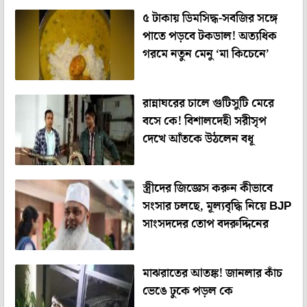
৫ টাকায় ডিমসিদ্ধ-সবজির সঙ্গে
পাতে পড়বে টকডাল! অত‌্যধিক
গরমে নতুন মেনু ‘মা কিচেনে’
রান্নাঘরের চালে গুটিসুটি মেরে
বসে কে! বিশালদেহী সরীসৃপ
দেখে আঁতকে উঠলেন বধূ
স্ত্রীদের জিজ্ঞেস করুন কীভাবে
সংসার চলছে, মূল্যবৃদ্ধি নিয়ে BJP
সাংসদদের তোপ বদরুদ্দিনের
মাঝরাতের আতঙ্ক! জানলার কাঁচ
ভেঙে ঢুকে পড়ল কে