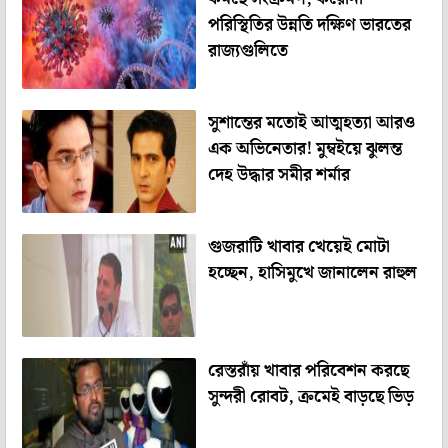
পরিস্থিতির উন্নতি দক্ষিণ ভারতের
রাজ্যগুলিতে
সুশান্তের মতোই আত্মহত্যা আরও
এক অভিনেতার! মুম্বইয়ে ঝুলন্ত
দেহ উদ্ধার সমীর শর্মার
গুজরাটি খাবার খেয়েই মোটা
হচ্ছেন, হাসিমুখে জানালেন রাহুল
রেস্তরাঁয় খাবার পরিবেশন করছে
সুন্দরী রোবট, ক্রমেই বাড়ছে ভিড়