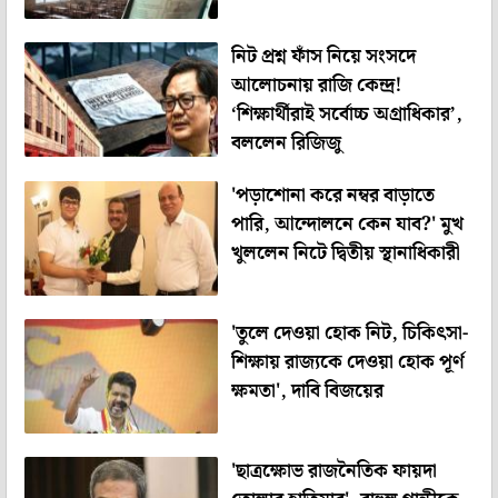
নিট প্রশ্ন ফাঁস নিয়ে সংসদে
আলোচনায় রাজি কেন্দ্র!
‘শিক্ষার্থীরাই সর্বোচ্চ অগ্রাধিকার’,
বললেন রিজিজু
'পড়াশোনা করে নম্বর বাড়াতে
পারি, আন্দোলনে কেন যাব?' মুখ
খুললেন নিটে দ্বিতীয় স্থানাধিকারী
'তুলে দেওয়া হোক নিট, চিকিৎসা-
শিক্ষায় রাজ্যকে দেওয়া হোক পূর্ণ
ক্ষমতা', দাবি বিজয়ের
'ছাত্রক্ষোভ রাজনৈতিক ফায়দা