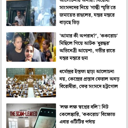
আলোচনায় অনীহা! বিরোধী
সাংসদদের নিয়ে 'গান্ধী স্মৃতি'তে
জমায়েত রাহুলের, যন্তর মন্তরে
বাড়ছে ভিড়
'আমার কী অপরাধ?', 'ককরোচ'
মিছিলে গিয়ে আটক 'ধুরন্ধর'
অভিনেত্রী আয়েশা, গভীর রাতে
যন্তর মন্তরে হুমা
ধর্মেন্দ্রর ইস্তফা ছাড়া আলোচনা
নয়, কেন্দ্রের প্রস্তাব ফেরাল অনড়
বিরোধীরা, ফের সংসদে হট্টগোল
'লক্ষ লক্ষ স্বপ্নের বলি'! নিট
কেলেঙ্কারি, 'ককরোচ' বিক্ষোভ
এবার ওটিটির পর্দায়