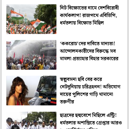
নিট বিক্ষোভের নামে দেশবিরোধী
কার্যকলাপ! রাজপথে এবিভিপি,
ধর্মতলায় বিক্ষোভ মিছিল
‘ককরোচ’দের দাবিতে মান্যতা!
আন্দোলনকারীদের বিরুদ্ধে সব
মামলা প্রত্যাহার বিহার সরকারের
স্বল্পবসনা ছবি বের করে
নেটদুনিয়ায় চরিত্রহনন! অভিযোগ
দায়ের পুলিশের গাড়ি থামানো
তরুণীর
ছাত্রদের ছদ্মবেশে মিছিলে এন্ট্রি!
ধর্মতলার অশান্তিতে গ্রেপ্তার আরও