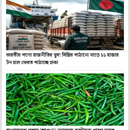
ভারতীয় পণ্যে রাজনীতির খুদ! দিল্লির পাঠানো সাড়ে ১১ হাজার
টন চাল ফেরত পাঠাচ্ছে ঢাকা