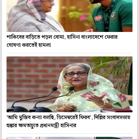
শাকিবের বাড়িতে পড়ল বোমা, হাসিনা বাংলাদেশে ফেরার
ঘোষণা করতেই হামলা
'আমি মুজিব কন্যা বলছি, ডিসেম্বরেই ফিরব', দিল্লির সংবাদসভায়
হুঙ্কার ক্ষমতাচ্যুত প্রধানমন্ত্রী হাসিনার