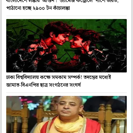
বাংলাদেশে লঙ্কায় 'আগুন'! 'ড্যামেজ কন্ট্রোলে' পাশে ভারত,
পাঠানো হচ্ছে ২৯০০ টন কাঁচালঙ্কা
ঢাকা বিশ্ববিদ্যালয় কক্ষে সমকাম সম্পর্ক! তদন্তের মধ্যেই
জামাত-বিএনপির ছাত্র সংগঠনের সংঘর্ষ