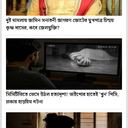
দুই মামলায় জামিন সনাতনী জাগরণ জোটের মুখপাত্র চিন্ময়
কৃষ্ণ দাসের, কবে জেলমুক্তি?
সিসিটিভিতে ভেসে উঠল হত্যাদৃশ্য! ভাইপোর হাতেই 'খুন' পিসি,
ঢাকায় হাড়হিম ঘটনা