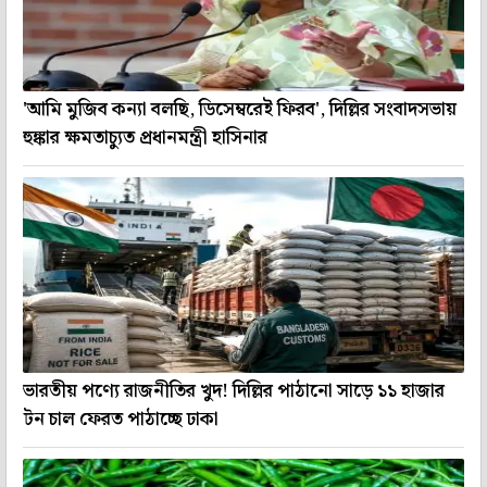
'আমি মুজিব কন্যা বলছি, ডিসেম্বরেই ফিরব', দিল্লির সংবাদসভায়
হুঙ্কার ক্ষমতাচ্যুত প্রধানমন্ত্রী হাসিনার
ভারতীয় পণ্যে রাজনীতির খুদ! দিল্লির পাঠানো সাড়ে ১১ হাজার
টন চাল ফেরত পাঠাচ্ছে ঢাকা