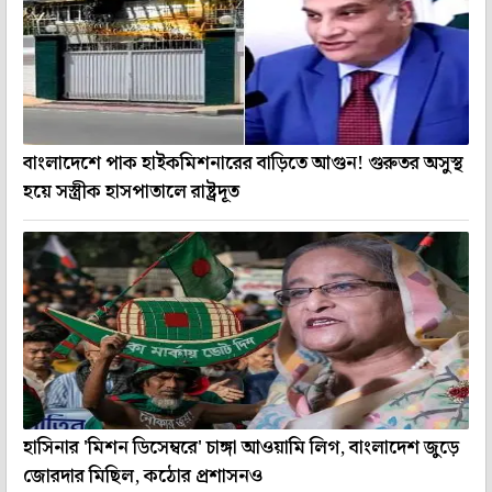
বাংলাদেশে পাক হাইকমিশনারের বাড়িতে আগুন! গুরুতর অসুস্থ
হয়ে সস্ত্রীক হাসপাতালে রাষ্ট্রদূত
হাসিনার 'মিশন ডিসেম্বরে' চাঙ্গা আওয়ামি লিগ, বাংলাদেশ জুড়ে
জোরদার মিছিল, কঠোর প্রশাসনও