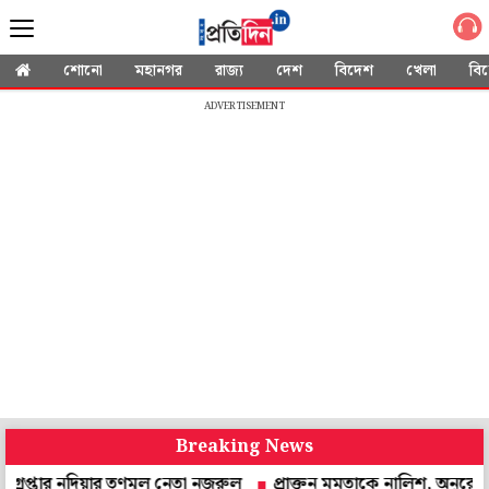
শোনো
মহানগর
রাজ্য
দেশ
বিদেশ
খেলা
বি
ADVERTISEMENT
Breaking News
 নদিয়ার তৃণমূল নেতা নজরুল
প্রাক্তন মমতাকে নালিশ, অনুরোধ করে চিঠি! উত্ত