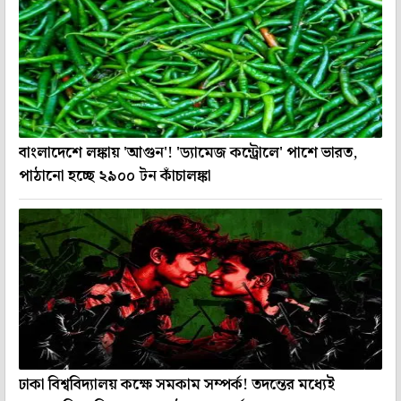
বাংলাদেশে লঙ্কায় 'আগুন'! 'ড্যামেজ কন্ট্রোলে' পাশে ভারত,
পাঠানো হচ্ছে ২৯০০ টন কাঁচালঙ্কা
ঢাকা বিশ্ববিদ্যালয় কক্ষে সমকাম সম্পর্ক! তদন্তের মধ্যেই