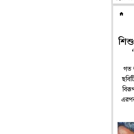
ও
শিশু
গত শ
ছবিট
বিরূ
এরপর