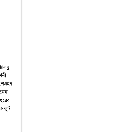
যালঘু
্শনী
ংশগ্রহণ
নেমা
 বছরের
ংক লুট