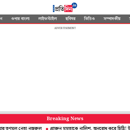
দন
ওপার বাংলা
লাইফস্টাইল
ছবিঘর
ভিডিও
সম্পাদকীয়
ADVERTISEMENT
Breaking News
মূল নেতা নজরুল
প্রাক্তন মমতাকে নালিশ, অনুরোধ করে চিঠি! উত্তর দেবেন স্বা