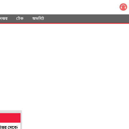
সঞ্চয়
টেক
অফবিট
স্থ্যমন্ত্রী শারদ্বত
শান্তিনিকেতনের শিল্প সমাহারের ছোঁয়া পাবে লন্ডন! 