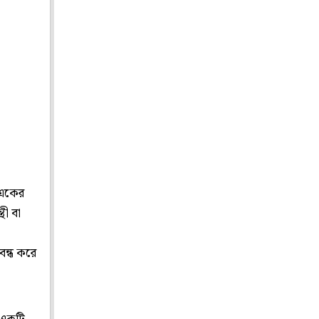
, একের
থী বা
বন্ধ করে