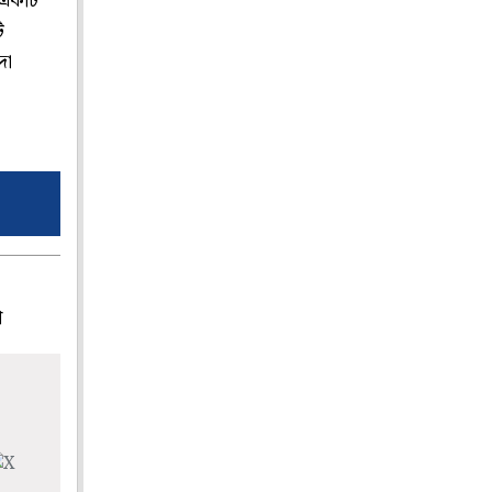
র একটি
ি
দা
প