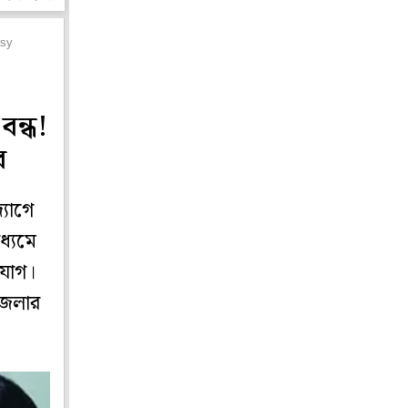
rsy
বন্ধ!
র
্যোগে
ধ্যমে
িযোগ।
জেলার