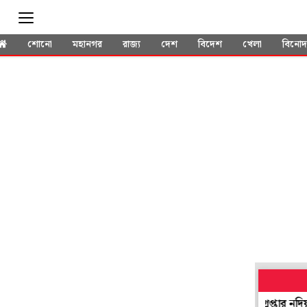
শোনো
মহানগর
রাজ্য
দেশ
বিদেশ
খেলা
বিনো
লাতক' হয়েও সভাধিপতি নির্বাচনে যোগ! প্রশ্ন উঠতেই গ্রেপ্তার নদিয়ার তৃণ