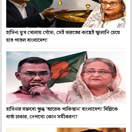
হাসিনা মুখ খোলায় গোঁসা, সেই ভারতের কাছেই জ্বালানি চেয়ে
হাত পাতল বাংলাদেশ!
হাসিনার বক্তব্যে ক্ষুব্ধ 'আরেক পাকিস্তান' বাংলাদেশ! দিল্লিকে
বার্তা ঢাকার, নেপথ্যে কোন সমীকরণ?