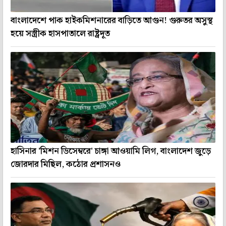
বাংলাদেশে পাক হাইকমিশনারের বাড়িতে আগুন! গুরুতর অসুস্থ
হয়ে সস্ত্রীক হাসপাতালে রাষ্ট্রদূত
হাসিনার 'মিশন ডিসেম্বরে' চাঙ্গা আওয়ামি লিগ, বাংলাদেশ জুড়ে
জোরদার মিছিল, কঠোর প্রশাসনও