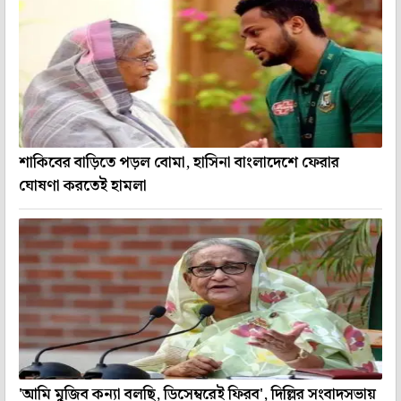
শাকিবের বাড়িতে পড়ল বোমা, হাসিনা বাংলাদেশে ফেরার
ঘোষণা করতেই হামলা
'আমি মুজিব কন্যা বলছি, ডিসেম্বরেই ফিরব', দিল্লির সংবাদসভায়