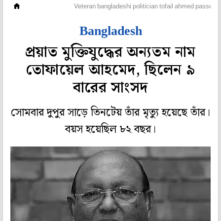
ওপার বাংলা
Veteran bangladeshi politician tofail ahmed passes 
Bangladesh
প্রয়াত মুক্তিযুদ্ধের অন্যতম নাম
তোফায়েল আহমেদ, ছিলেন ৯
বারের সাংসদ
সোমবার দুপুর সাড়ে তিনটেয় তাঁর মৃত্যু হয়েছে তাঁর।
বয়স হয়েছিল ৮২ বছর।