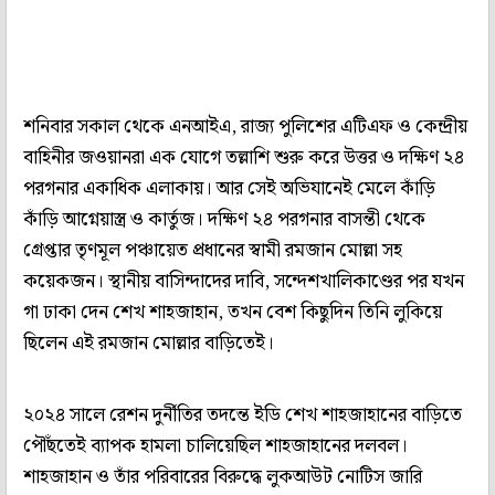
শনিবার সকাল থেকে এনআইএ, রাজ্য পুলিশের এটিএফ ও কেন্দ্রীয়
বাহিনীর জওয়ানরা এক যোগে তল্লাশি শুরু করে উত্তর ও দক্ষিণ ২৪
পরগনার একাধিক এলাকায়। আর সেই অভিযানেই মেলে কাঁড়ি
কাঁড়ি আগ্নেয়াস্ত্র ও কার্তুজ। দক্ষিণ ২৪ পরগনার বাসন্তী থেকে
গ্রেপ্তার তৃণমূল পঞ্চায়েত প্রধানের স্বামী রমজান মোল্লা সহ
কয়েকজন। স্থানীয় বাসিন্দাদের দাবি, সন্দেশখালিকাণ্ডের পর যখন
গা ঢাকা দেন শেখ শাহজাহান, তখন বেশ কিছুদিন তিনি লুকিয়ে
ছিলেন এই রমজান মোল্লার বাড়িতেই।
২০২৪ সালে রেশন দুর্নীতির তদন্তে ইডি শেখ শাহজাহানের বাড়িতে
পৌঁছতেই ব্যাপক হামলা চালিয়েছিল শাহজাহানের দলবল।
শাহজাহান ও তাঁর পরিবারের বিরুদ্ধে লুকআউট নোটিস জারি