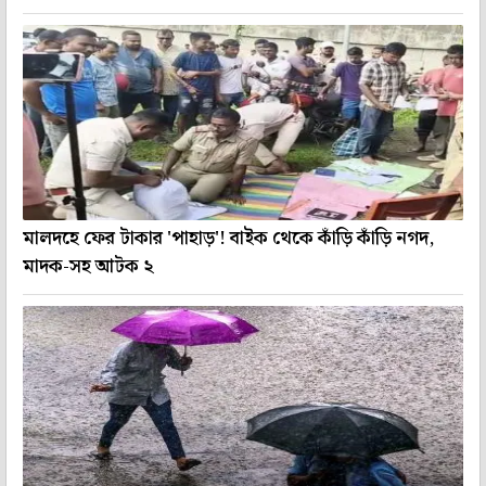
মালদহে ফের টাকার 'পাহাড়'! বাইক থেকে কাঁড়ি কাঁড়ি নগদ,
মাদক-সহ আটক ২