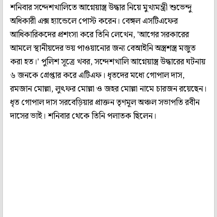
শনিবার সন্দেশখালিতে আগ্নেয়াস্ত্র উদ্ধার নিয়ে মুখ্যমন্ত্রী শুভেন্দু
অধিকারী এক্স হ্যান্ডেলে পোস্ট করেন। বেঙ্গল এসটিএফের
আধিকারিকদের প্রশংসা করে তিনি লেখেন, 'আগের সরকারের
আমলে স্থানীয়দের ভয় পাওয়ানোর জন্য বেআইনি অস্ত্রশস্ত্র মজুত
করা হত।' পুলিশ সূত্রে খবর, সন্দেশখালি আগ্নেয়াস্ত্র উদ্ধারের ঘটনায়
৬ জনকে গ্রেপ্তার করে এটিএফ। ধৃতদের মধ্যে গোপাল দাস,
রমজান মোল্লা, লুৎফর মোল্লা ও জহর মোল্লা নামে চারজন রয়েছেন।
ধৃত গোপাল দাস সরবেড়িয়ার প্রাক্তন তৃণমূল অঞ্চল সভাপতি রবীন
দাসের ভাই। শনিবার থেকে তিনি পলাতক ছিলেন।