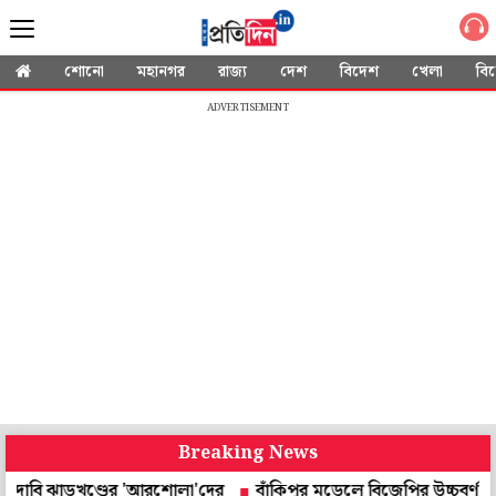
শোনো
মহানগর
রাজ্য
দেশ
বিদেশ
খেলা
বি
ADVERTISEMENT
Breaking News
ি ঝাড়খণ্ডের 'আরশোলা'দের
বাঁকিপুর মডেলে বিজেপির উচ্চবর্ণ ভোটব্যাঙ্কে 