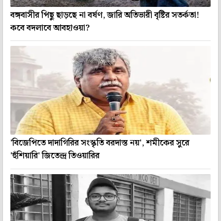
বঙ্গবাসীর পিছু ছাড়ছে না বর্ষণ, জারি অতিভারী বৃষ্টির সতর্কতা!
কবে বদলাবে আবহাওয়া?
'বিজেপিতে দাদাগিরির সংস্কৃতি বরদাস্ত নয়', শমীকের সুরে
'হুঁশিয়ারি' জিতেন্দ্র তিওয়ারির