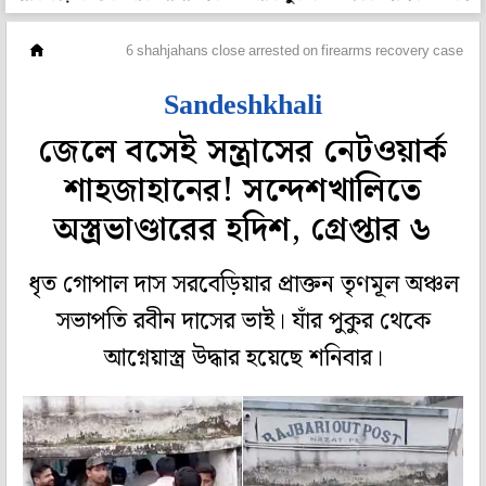
রাজ্য
6 shahjahans close arrested on firearms recovery case in
Sandeshkhali
জেলে বসেই সন্ত্রাসের নেটওয়ার্ক
শাহজাহানের! সন্দেশখালিতে
অস্ত্রভাণ্ডারের হদিশ, গ্রেপ্তার ৬
ধৃত গোপাল দাস সরবেড়িয়ার প্রাক্তন তৃণমূল অঞ্চল
সভাপতি রবীন দাসের ভাই। যাঁর পুকুর থেকে
আগ্নেয়াস্ত্র উদ্ধার হয়েছে শনিবার।