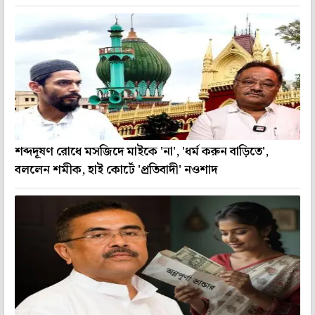
শব্দদূষণ রোধে মসজিদে মাইকে 'না', 'ধর্ম করুন বাড়িতে',
বললেন শমীক, হাই কোর্টে 'প্রতিবাদী' নওশাদ