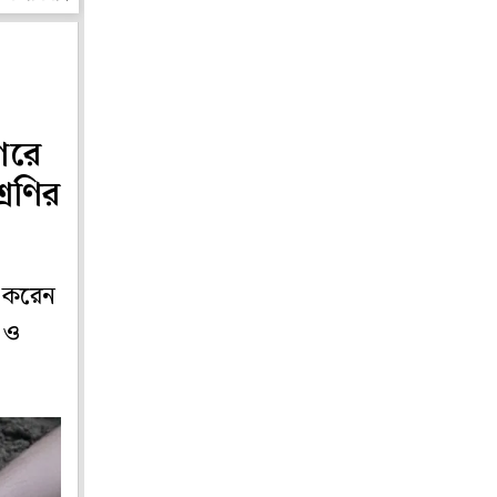
নগরে
রেণির
হ করেন
ী ও