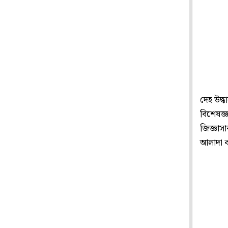
দেহ উদ্ধ
বিশেষজ্ঞ
জিজ্ঞাস
আলাদা ক