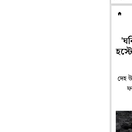
রা
'ঘন
হস্ট
দেহ উ
ফর