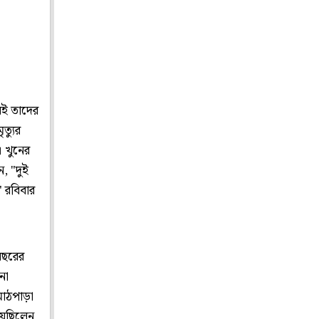
রই তাদের
ত্যুর
। খুনের
, "দুই
 রবিবার
বছরের
না
মাঠপাড়া
য়েছিলেন,