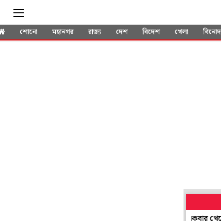
শোনো
মহানগর
রাজ্য
দেশ
বিদেশ
খেলা
বিনো
১৮ কেজি ঝরিয়ে চমক ৫৭ বছরের রবি কিষানের! দিনে একবার খেয়ে ওজন