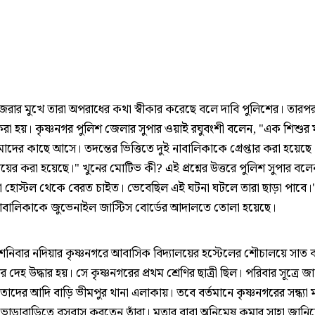
জেরার মুখে তারা অপরাধের কথা স্বীকার করেছে বলে দাবি পুলিশের। তারপ
র করা হয়। কৃষ্ণনগর পুলিশ জেলার সুপার ওয়াই রঘুবংশী বলেন, "এক শিশুর মৃ
দের কাছে আসে। তদন্তের ভিত্তিতে দুই নাবালিকাকে গ্রেপ্তার করা হয়েছে
য়ের করা হয়েছে।" খুনের মোটিভ কী? এই প্রশ্নের উত্তরে পুলিশ সুপার বলেন
া হোস্টল থেকে বেরত চাইত। ভেবেছিল এই ঘটনা ঘটলে তারা ছাড়া পাবে।"
 নাবালিকাকে জুভেনাইল জাস্টিস বোর্ডের আদালতে তোলা হয়েছে।
ত, শনিবার নদিয়ার কৃষ্ণনগরে আবাসিক বিদ্যালয়ের হস্টেলের শৌচালয়ে সাত 
ীর দেহ উদ্ধার হয়। সে কৃষ্ণনগরের প্রথম শ্রেণির ছাত্রী ছিল। পরিবার সূত্রে জা
তাদের আদি বাড়ি ভীমপুর থানা এলাকায়। তবে বর্তমানে কৃষ্ণনগরের সন্ধ্যা 
ভাড়াবাড়িতে বসবাস করতেন তাঁরা। মৃতার বাবা অনিমেষ কুমার সাহা জানি