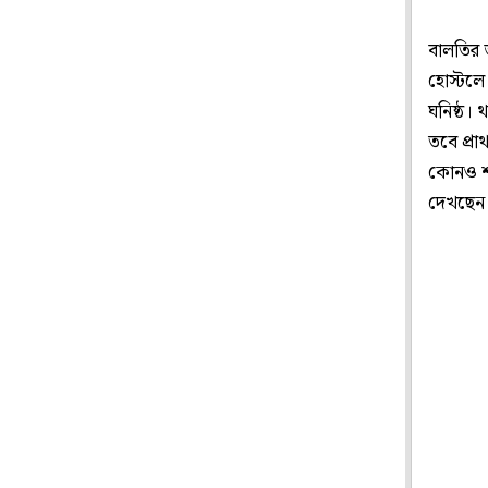
বালতির জ
হোস্টলে ছ
ঘনিষ্ঠ।
তবে প্রা
কোনও শত
দেখছেন 