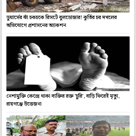
ডুয়ার্সের ঝাঁ চকচকে রিসর্টে বুলডোজার! কুর্তির চর দখলের
অভিযোগে প্রশাসনের অ্যাকশন
নেশামুক্তি কেন্দ্রে থাকা ব্যক্তির রক্ত 'চুরি', বাড়ি ফিরেই মৃত্যু,
রায়গঞ্জে উত্তেজনা