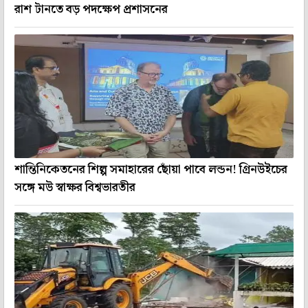
রাশ টানতে বড় পদক্ষেপ প্রশাসনের
শান্তিনিকেতনের শিল্প সমাহারের ছোঁয়া পাবে লন্ডন! গ্রিনউইচের
সঙ্গে মউ স্বাক্ষর বিশ্বভারতীর