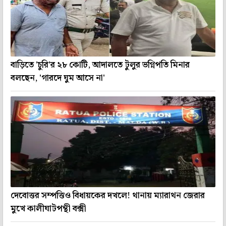
বাড়িতে 'চুরি'র ২৮ কোটি, আদালতে টুলুর ভগ্নিপতি মিনার
বলছেন, 'গারদে ঘুম আসে না'
দেবোত্তর সম্পত্তিও বিধায়কের দখলে! থানায় ম্যারাথন জেরার
মুখে কালীঘাটপন্থী বক্সী