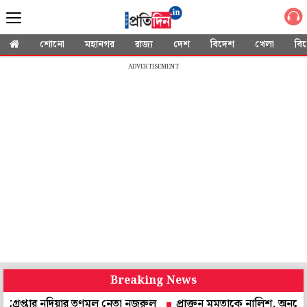
শোনো
মহানগর
রাজ্য
দেশ
বিদেশ
খেলা
বি
ADVERTISEMENT
Breaking News
ার নদিয়ার তৃণমূল নেতা নজরুল
প্রাক্তন মমতাকে নালিশ, অনুরোধ করে চিঠি! উত