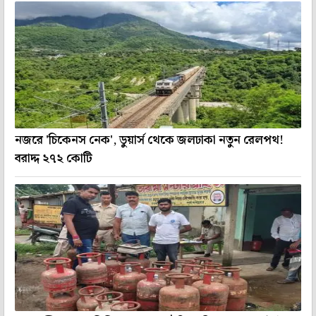
নজরে 'চিকেনস নেক', ডুয়ার্স থেকে জলঢাকা নতুন রেলপথ!
বরাদ্দ ২৭২ কোটি