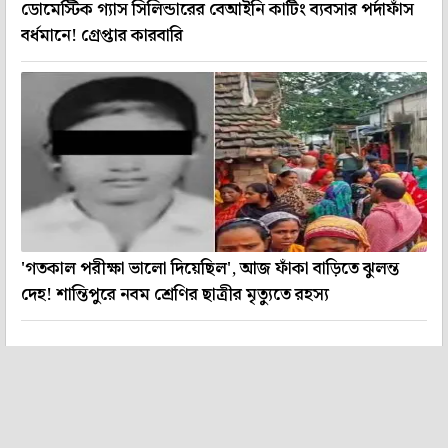
ডোমেস্টিক গ্যাস সিলিন্ডারের বেআইনি কাটিং ব্যবসার পর্দাফাঁস
বর্ধমানে! গ্রেপ্তার কারবারি
'গতকাল পরীক্ষা ভালো দিয়েছিল', আজ ফাঁকা বাড়িতে ঝুলন্ত
দেহ! শান্তিপুরে নবম শ্রেণির ছাত্রীর মৃত্যুতে রহস্য