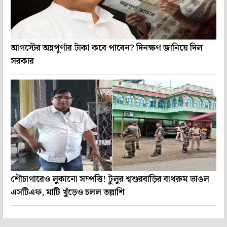
আগস্টের অন্নপূর্ণার টাকা কবে পাবেন? দিনক্ষণ জানিয়ে দিল
সরকার
শৌচাগারেও লুকানো সম্পত্তি! টুলুর শ্বশুরবাড়ির বাথরুম ভাঙল
এসটিএফ, মাটি খুঁড়েও চলল তল্লাশি