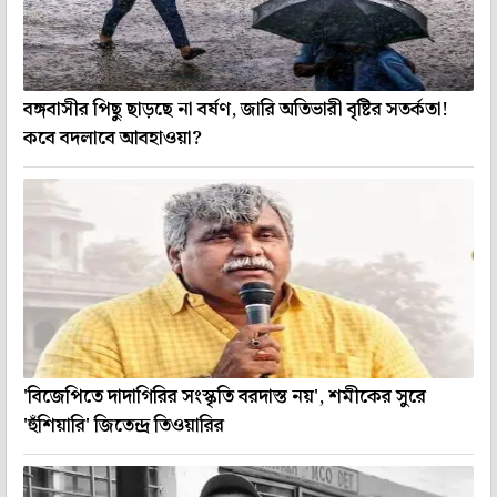
বঙ্গবাসীর পিছু ছাড়ছে না বর্ষণ, জারি অতিভারী বৃষ্টির সতর্কতা!
কবে বদলাবে আবহাওয়া?
'বিজেপিতে দাদাগিরির সংস্কৃতি বরদাস্ত নয়', শমীকের সুরে
'হুঁশিয়ারি' জিতেন্দ্র তিওয়ারির