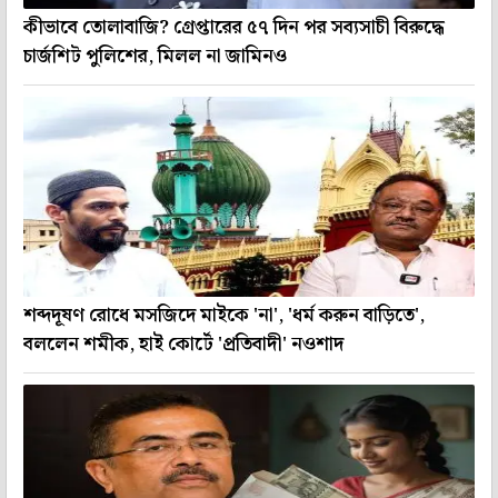
কীভাবে তোলাবাজি? গ্রেপ্তারের ৫৭ দিন পর সব্যসাচী বিরুদ্ধে
চার্জশিট পুলিশের, মিলল না জামিনও
শব্দদূষণ রোধে মসজিদে মাইকে 'না', 'ধর্ম করুন বাড়িতে',
বললেন শমীক, হাই কোর্টে 'প্রতিবাদী' নওশাদ