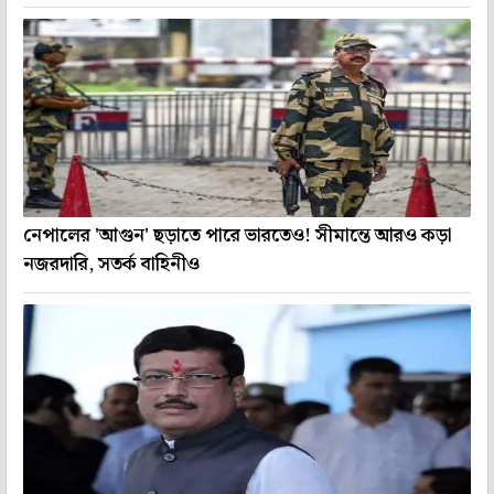
নেপালের 'আগুন' ছড়াতে পারে ভারতেও! সীমান্তে আরও কড়া
নজরদারি, সতর্ক বাহিনীও