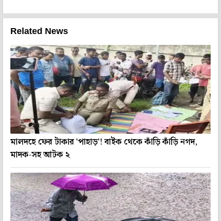
Related News
মালদহে ফের টাকার 'পাহাড়'! বাইক থেকে কাঁড়ি কাঁড়ি নগদ,
মাদক-সহ আটক ২