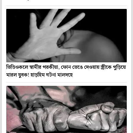
ভিডিওকলে স্বামীর পরকীয়া, ফোন ভেঙে দেওয়ায় স্ত্রীকে পুড়িয়ে
মারল যুবক! হাড়হিম ঘটনা মালদহে