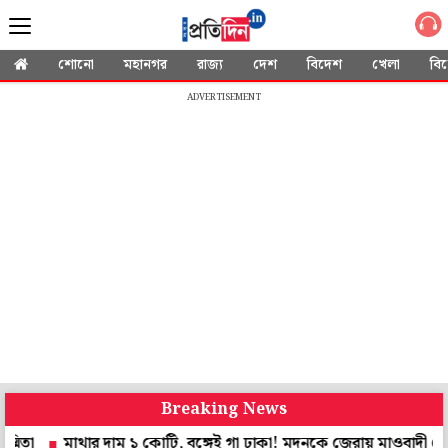
শোনো
মহানগর
রাজ্য
দেশ
বিদেশ
খেলা
বি
ADVERTISEMENT
Breaking News
মাথার দাম ১ কোটি, বঙ্গেই গা ঢাকা! মদনকে জেরায় মাওবাদী নেতা আকা