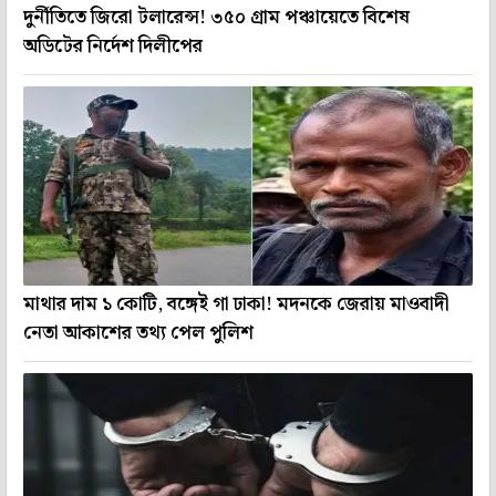
দুর্নীতিতে জিরো টলারেন্স! ৩৫০ গ্রাম পঞ্চায়েতে বিশেষ
অডিটের নির্দেশ দিলীপের
মাথার দাম ১ কোটি, বঙ্গেই গা ঢাকা! মদনকে জেরায় মাওবাদী
নেতা আকাশের তথ্য পেল পুলিশ