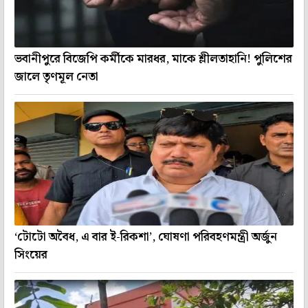
ভবানীপুরে বিজেপি কর্মীকে মারধর, মাকে শ্লীলতাহানি! পুলিশের
জালে তৃণমূল নেতা
‘টোটো অবৈধ, এ বার ই-রিকশা’, ঘোষণা পরিবহণমন্ত্রী অর্জুন
সিংয়ের