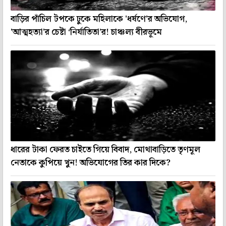
বাড়ির পাঁচিল টপকে ঢুকে মহিলাকে 'ধর্ষণে'র অভিযোগ,
'আত্মহত্যা'র চেষ্টা ‘নির্যাতিতা’র! চাঞ্চল্য বীরভূমে
ধারের টাকা ফেরত চাইতে গিয়ে বিবাদ, মোথাবাড়িতে তৃণমূল
নেতাকে কুপিয়ে খুন! অভিযোগের তির কার দিকে?