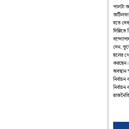
পালটা জ
জটিলতা'
হতে দেব
দিল্লিতে
বন্দ্যোপ
দেন, ভু
ছলের খে
করছেন।"
অবস্থান 
নির্বাচ
নির্বাচ
রাজনৈতি