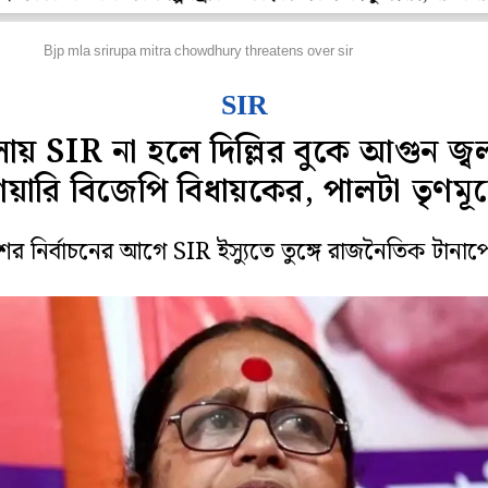
জ্য
Bjp mla srirupa mitra chowdhury threatens over sir
SIR
লায় SIR না হলে দিল্লির বুকে আগুন জ্ব
ঁশিয়ারি বিজেপি বিধায়কের, পালটা তৃণমূ
শের নির্বাচনের আগে SIR ইস্যুতে তুঙ্গে রাজনৈতিক টানা