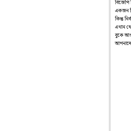
বিজেপি 
একজন লি
কিন্তু ন
এখান থে
বুকে আগ
আপনাদে