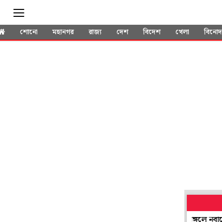
শোনো
মহানগর
রাজ্য
দেশ
বিদেশ
খেলা
বিনো
শিল্পে সুদিন ফেরাতে জমিনীতিতে আমূল বদল! মঙ্গলে নবান্নে জরুরি 