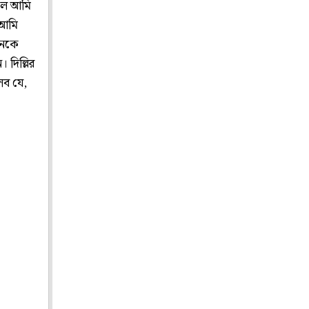
হলে আমি
 আমি
িশনকে
দিল্লির
লব যে,