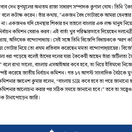
বাব দেন তৃণমূলের অন্যতম রাজ্য সাধারণ সম্পাদক কুণাল ঘোষ। তিনি 'ক
 বলে কটাক্ষ করেন। তাঁর কথায়, "একজন বৈধ ভোটারকে আমরা হেনস্তার
 না। একজনও যদি হেনস্থার শিকার হন তাহলে বাংলার এক লক্ষ মানুষ নিয়ে
 নির্বাচন কমিশন ঘেরাও করব। এই বার্তা খুব পরিস্কারভাবে দিয়েছেন দলনেত্
াধ্যায়, অভিষেক বন্দ্যোপাধ্যায়। সেই সঙ্গে তিনি বিজেপি বিধায়ককে স্মরণ ক
য়ো ভোটার নিয়ে তো প্রথম প্রতিবাদ করেছেন মমতা বন্দ্যোপাধ্য়ায়ের। বিজ
লা ধরা পড়েছে বলেই তাঁদের দলের যারা কৈকেয়ী আছেন তাঁরা জটিলতা ত
 বলে রাখা ভালো, বাংলায় এসআইআর কবে হবে, তা নিয়ে ইতিমধ্যে নিজ
স্পষ্ট করেছে জাতীয় নির্বাচন কমিশন। গত ১৭ আগস্ট সাংবাদিক বৈঠকে মুখ
ন কমিশনার জ্ঞানেশ কুমার বলেন, “বাংলায় SIR কবে হবে তা পরে জানানো 
ন কমিশনার আলোচনা করার পর সঠিক সময়ে জানানো হবে।” তবে তা সত্ত্বেও
ক টানাপোড়েন জারি।