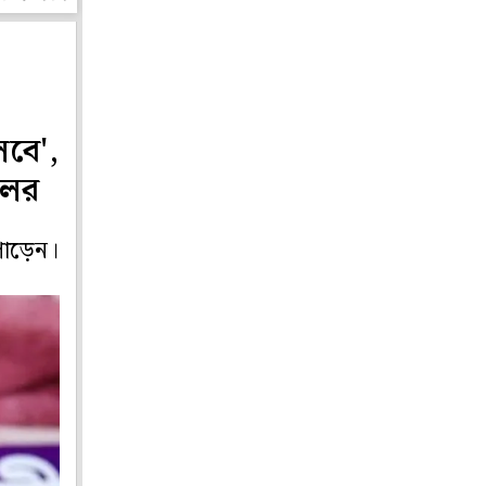
লবে',
লের
পোড়েন।