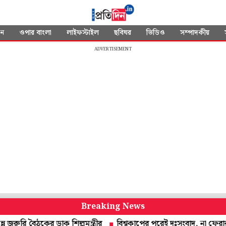
দন
ওপার বাংলা
লাইফস্টাইল
ছবিঘর
ভিডিও
সম্পাদকীয়
ADVERTISEMENT
Breaking News
বৈঠকের ডাক শিল্পমন্ত্রীর
বিশ্বকাপের পরেই দুঃসংবাদ, না ফেরার দেশে