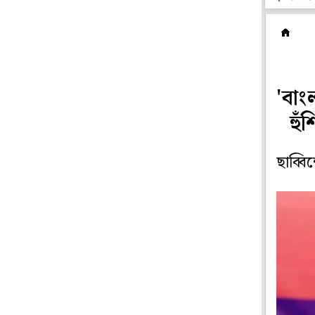
রা
'বাং
হু
ছাব্বি