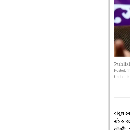
Publis
Posted: 1
Updated: 
বাবুল হ
এই আবহে
চৌধুরী।