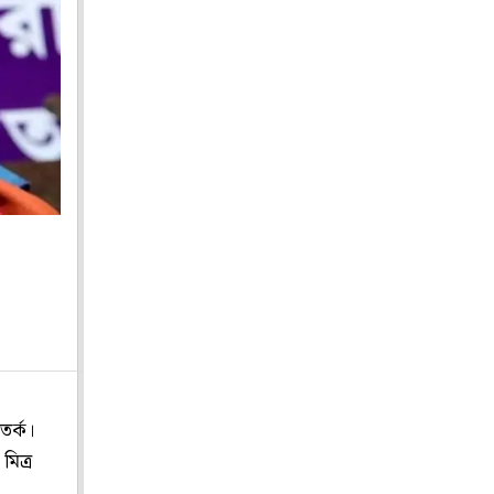
তর্ক।
মিত্র