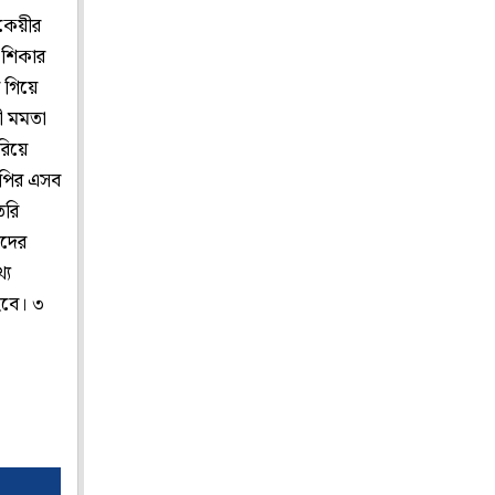
ৈকেয়ীর
 শিকার
 গিয়ে
রী মমতা
রিয়ে
েপির এসব
ৈরি
েদের
্য
হবে। ৩