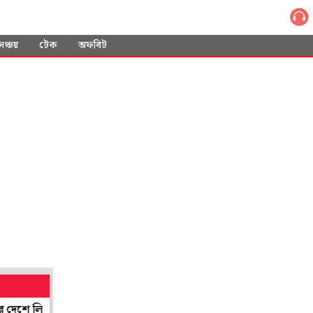
সঞ্চয়
টেক
অফবিট
 লিওনেল মেসির বাবা
জোড়া ফলায় বিদ্ধ বাংলা, বঙ্গোপসাগরে ঘনাচ্ছে ন