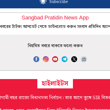
Subscribe
Sangbad Pratidin News App
খবরের টাটকা আপডেট পেতে ডাউনলোড করুন সংবাদ প্রতিদিন অ্যা
নিয়মিত খবরে থাকতে ফলো করুন
হাইলাইটস
গামী বছর রাজ্যে বিধানসভা নির্বাচন। তার আগে তুঙ্গে SIR বিতর্