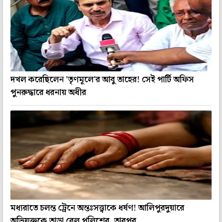
দখল করেছিলেন 'তৃণমূলে'র আবু তাহের! সেই পার্টি অফিস
পুনরুদ্ধারে ধরনায় অধীর
মধ্যরাতে চলন্ত ট্রেনে অন্তঃসত্ত্বাকে ধর্ষণ! আলিপুরদুয়ারে
অভিযুক্তকে তাড়া রেল পুলিশের, তারপর...