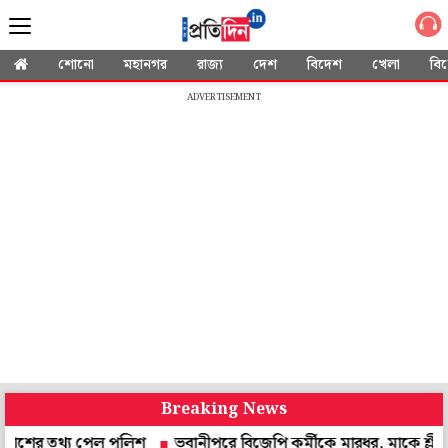
শোনো
মহানগর
রাজ্য
দেশ
বিদেশ
খেলা
বি
ADVERTISEMENT
Breaking News
থ্য পেল পুলিশ
ভবানীপুরে বিজেপি কর্মীকে মারধর, মাকে শ্লীলতাহানি! 