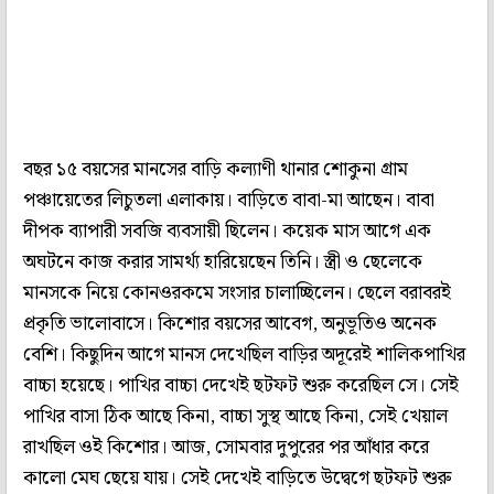
বছর ১৫ বয়সের মানসের বাড়ি কল্যাণী থানার শোকুনা গ্রাম
পঞ্চায়েতের লিচুতলা এলাকায়। বাড়িতে বাবা-মা আছেন। বাবা
দীপক ব্যাপারী সবজি ব্যবসায়ী ছিলেন। কয়েক মাস আগে এক
অঘটনে কাজ করার সামর্থ্য হারিয়েছেন তিনি। স্ত্রী ও ছেলেকে
মানসকে নিয়ে কোনওরকমে সংসার চালাচ্ছিলেন। ছেলে বরাবরই
প্রকৃতি ভালোবাসে। কিশোর বয়সের আবেগ, অনুভূতিও অনেক
বেশি। কিছুদিন আগে মানস দেখেছিল বাড়ির অদূরেই শালিকপাখির
বাচ্চা হয়েছে। পাখির বাচ্চা দেখেই ছটফট শুরু করেছিল সে। সেই
পাখির বাসা ঠিক আছে কিনা, বাচ্চা সুস্থ আছে কিনা, সেই খেয়াল
রাখছিল ওই কিশোর। আজ, সোমবার দুপুরের পর আঁধার করে
কালো মেঘ ছেয়ে যায়। সেই দেখেই বাড়িতে উদ্বেগে ছটফট শুরু