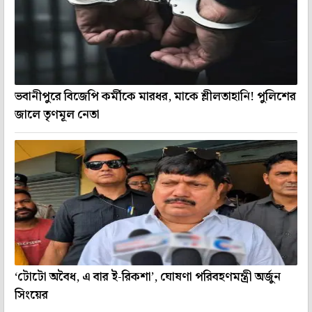
ভবানীপুরে বিজেপি কর্মীকে মারধর, মাকে শ্লীলতাহানি! পুলিশের
জালে তৃণমূল নেতা
‘টোটো অবৈধ, এ বার ই-রিকশা’, ঘোষণা পরিবহণমন্ত্রী অর্জুন
সিংয়ের