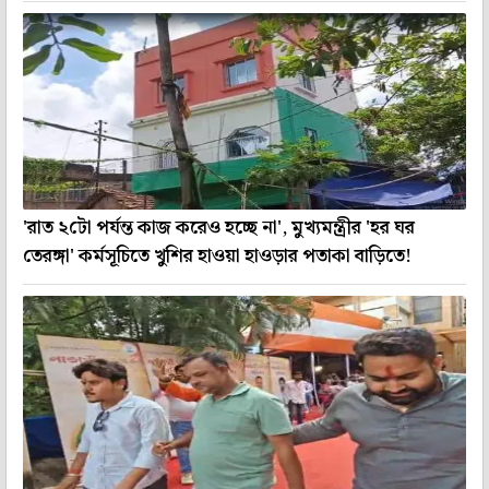
'রাত ২টো পর্যন্ত কাজ করেও হচ্ছে না', মুখ্যমন্ত্রীর 'হর ঘর
তেরঙ্গা' কর্মসূচিতে খুশির হাওয়া হাওড়ার পতাকা বাড়িতে!