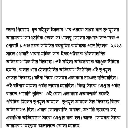
জানা গিয়েছে, ধৃত মইদুল ইসলাম খান ওরফে সঞ্জয় খান তৃণমূলের
আরামবাগ সাংগঠনিক জেলা সংখ্যালঘু সেলের সাধারণ সম্পাদক ও
গোঘাট ১ পঞ্চায়েত সমিতির বনভূমির কর্মাধ্যক্ষ পদে ছিলেন। ২০২৪
সালে গোঘাট থানার মহিলা সাব-ইন্সপেক্টরকে শ্লীলতাহানির
অভিযোগ ছিল তাঁর বিরুদ্ধে। ওই মহিলা অফিসারকে আঙুল উঁচিয়ে
হুমকি, কলার ধরে ঠেলাঠেলির অভিযোগ উঠেছিল এই তৃণমূল
নেতার বিরুদ্ধে। ঘটনা নিয়ে সেসময় এলাকায় চাঞ্চল্য ছড়িয়েছিল।
ওই ঘটনায় মামলা পর্যন্ত দায়ের হয়েছিল। কিন্তু তাঁকে গ্রেপ্তার পর্যন্ত
করতে পারেনি পুলিশ। ওই নেতা এলাকায় প্রভাবশালী বলেই
পরিচিত ছিলেন তৃণমূল আমলে। তৃণমূল আমলে তাঁর বিরুদ্ধে বিস্তর
অভিযোগও ছিল। এবার তোলাবাজি, মারধর, অশান্তি ছড়ানো-সহ
একাধিক অভিযোগে তাঁকে গ্রেপ্তার করা হল। আজ, সোমবার তাঁকে
আরামবাগ মহকুমা আদালতে তোলা হয়েছে।