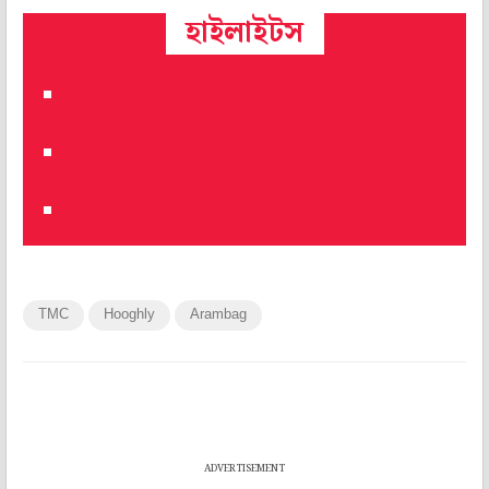
হাইলাইটস
TMC
Hooghly
Arambag
ADVERTISEMENT