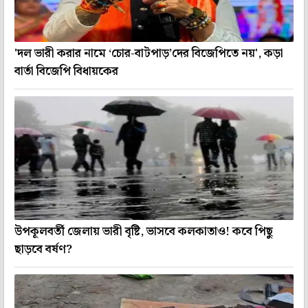
'দল ভারী করার নামে ‘চোর-বাটপাড়’দের বিজেপিতে নয়', কড়া
বার্তা বিজেপি বিধায়কের
উপকূলবর্তী জেলায় ভারী বৃষ্টি, ভাসবে কলকাতাও! কবে পিছু
ছাড়বে বর্ষণ?