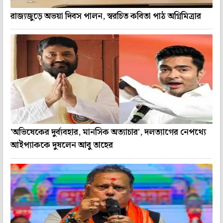
রাজ্যজুড়ে অভয়া দিবস পালন, স্বরচিত কবিতা পাঠ অগ্নিমিত্রার
'অভিষেকের দুর্ব্যবহার, মানসিক অত্যাচার', দলত্যাগের নেপথ্যে
আইপ্যাককে দুষলেন আবু তাহের