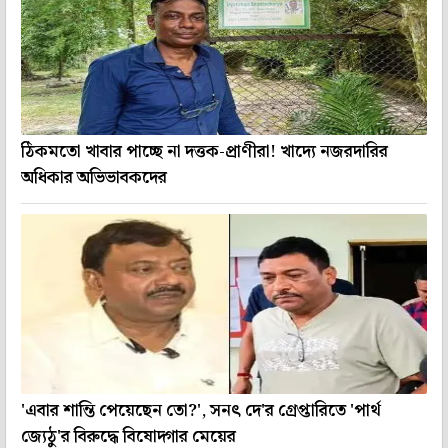
ঠিকমতো খাবার পাচ্ছে না দত্তক-প্রাণীরা! খাদ্যে নজরদারির
অধিকার অভিভাবকদের
'এবার শান্তি পেয়েছেন তো?', সনৎ দে'র গ্রেপ্তারিতে 'পার্থ
জ্যেঠু'র বিরুদ্ধে বিষোদ্গার মেয়ের