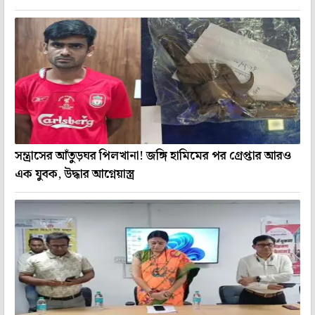
সন্ত্রাসের আঁতুড়ঘর পিলখানা! জঙ্গি হামিমের পর গ্রেপ্তার আরও
এক যুবক, উদ্ধার আগ্নেয়াস্ত্র