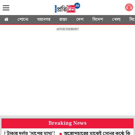
শোনো
মহানগর
রাজ্য
দেশ
বিদেশ
খেলা
বি
ADVERTISEMENT
Breaking News
ুর্লভ 'সাপের মাথা'!
অস্ত্রোপচারের মাঝেই সোনুর কণ্ঠে কিংবদন্তি রফ