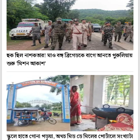
ছক ছিল নাশকতার! মাও বঙ্গ ব্রিগেডকে বাগে আনতে পুরুলিয়ায়
শুরু 'মিশন আকাশ'
স্কুলে হাতে গোনা পড়ুয়া, অথচ মিড ডে মিলের পোর্টালে সংখ্যাটা