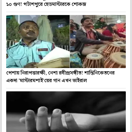
১০ গুণ! পটাশপুরে হেডমাস্টারকে শোকজ
পেশায় নিরাপত্তারক্ষী, নেশা রবীন্দ্রসঙ্গীত! শান্তিনিকেতনের
একদা 'মাস্টারমশাই'য়ের গান এখন ভাইরাল