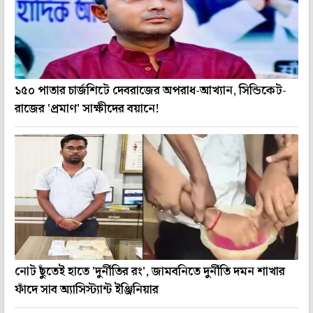
১৫০ পাতার চার্জশিটে দেবরাজের অপরাধ-আখ্যান, সিন্ডিকেট-
রাজের 'প্রমাণ' সাক্ষীদের বয়ানে!
নোট ছুঁতেই হাতে 'দুর্নীতির রং', জামবনিতে দুর্নীতি দমন শাখার
ফাঁদে সাব অ্যাসিস্ট্যান্ট ইঞ্জিনিয়ার