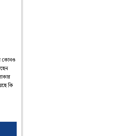
কম কোনও
েছেন
লাকার
য়েছে কি