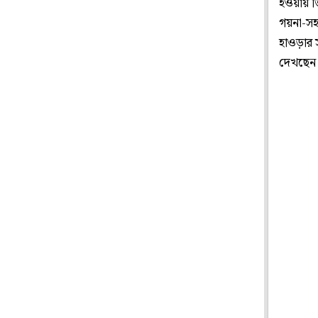
হওয়ায় তি
গয়না-স
হাওড়ার
দেখছেন 