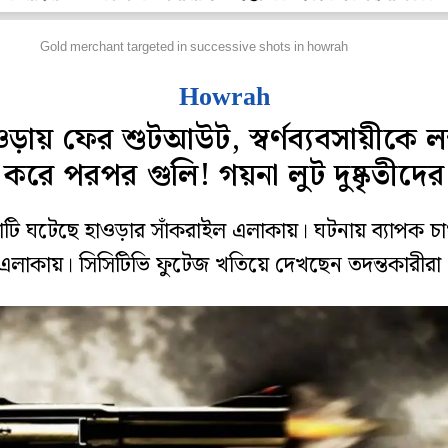
জ্য
Gold merchant targeted in successive shots in howrah
Howrah
ওড়ায় ফের শুটআউট, স্বর্ণব্যবসায়ীকে লক্
করে পরপর গুলি! গয়না লুট দুষ্কৃতীদের
টি ঘটেছে হাওড়ার সাঁকরাইল এলাকায়। ঘটনায় ব্যাপক চাঞ
এলাকায়। সিসিটিভি ফুটেজ খতিয়ে দেখছেন তদন্তকারীরা