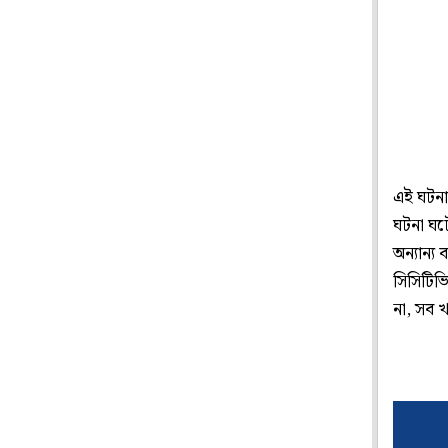
এই ঘটনা
ঘটনা ঘটে
অন্যান্য
সিসিটিভ
না, সব 