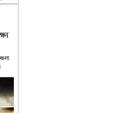
ষ্য
্চল্য
।