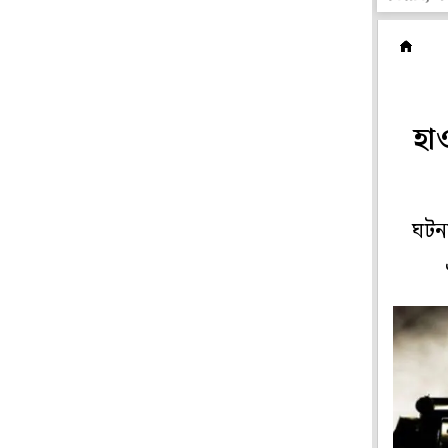
রা
হা
ঘটনা