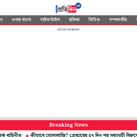
দন
ওপার বাংলা
লাইফস্টাইল
ছবিঘর
ভিডিও
সম্পাদকীয়
ADVERTISEMENT
Breaking News
নীও
কীভাবে তোলাবাজি? গ্রেপ্তারের ৫৭ দিন পর সব্যসাচী বিরুদ্ধে চার্