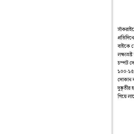
সাঁকরাইল
প্রতিদিন
বাইকে চ
লক্ষ্যভ্র
চম্পট দ
১০০-১৫০
দোকান বন
দুষ্কৃতীর
গিয়ে লা