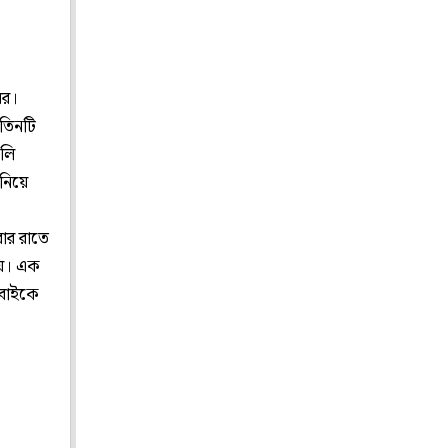
ের।
 তিনটি
ুলি
 নিয়ে
বার রাতে
য়। এক
া বাইকে