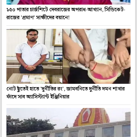
১৫০ পাতার চার্জশিটে দেবরাজের অপরাধ-আখ্যান, সিন্ডিকেট-
রাজের 'প্রমাণ' সাক্ষীদের বয়ানে!
নোট ছুঁতেই হাতে 'দুর্নীতির রং', জামবনিতে দুর্নীতি দমন শাখার
ফাঁদে সাব অ্যাসিস্ট্যান্ট ইঞ্জিনিয়ার