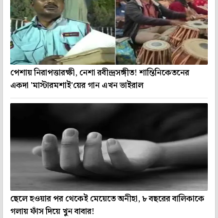
পেশায় নিরাপত্তারক্ষী, নেশা রবীন্দ্রসঙ্গীত! শান্তিনিকেতনের
একদা 'মাস্টারমশাই'য়ের গান এখন ভাইরাল
ছেলে হওয়ার পর থেকেই মেয়েতে অনীহা, ৮ বছরের বালিকাকে
গলায় ফাঁস দিয়ে খুন বাবার!