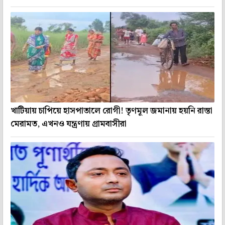
খাটিয়ায় চাপিয়ে হাসপাতালে রোগী! তৃণমূল জমানায় হয়নি রাস্তা
মেরামত, এখনও যন্ত্রণায় গ্রামবাসীরা