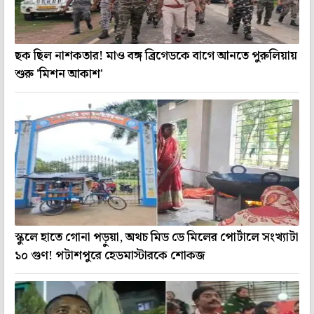
ছক ছিল নাশকতার! মাও বঙ্গ ব্রিগেডকে বাগে আনতে পুরুলিয়ায়
শুরু 'মিশন আকাশ'
স্কুলে হাতে গোনা পড়ুয়া, অথচ মিড ডে মিলের পোর্টালে সংখ্যাটা
১০ গুণ! পটাশপুরে হেডমাস্টারকে শোকজ