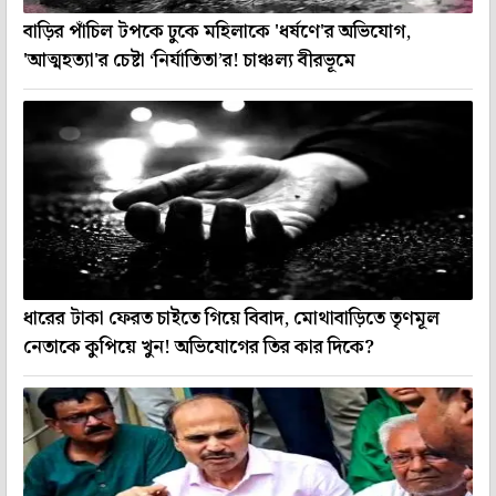
বাড়ির পাঁচিল টপকে ঢুকে মহিলাকে 'ধর্ষণে'র অভিযোগ,
'আত্মহত্যা'র চেষ্টা ‘নির্যাতিতা’র! চাঞ্চল্য বীরভূমে
ধারের টাকা ফেরত চাইতে গিয়ে বিবাদ, মোথাবাড়িতে তৃণমূল
নেতাকে কুপিয়ে খুন! অভিযোগের তির কার দিকে?