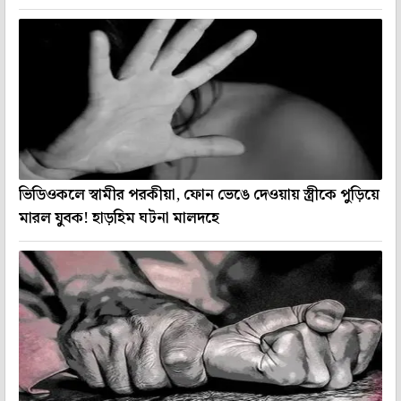
ভিডিওকলে স্বামীর পরকীয়া, ফোন ভেঙে দেওয়ায় স্ত্রীকে পুড়িয়ে
মারল যুবক! হাড়হিম ঘটনা মালদহে