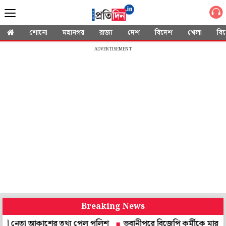
শোনো
মহানগর
রাজ্য
দেশ
বিদেশ
খেলা
বি
ADVERTISEMENT
Breaking News
 আকাশের তথ্য পেল পুলিশ
ভবানীপুরে বিজেপি কর্মীকে মারধর, মাকে শ্ল