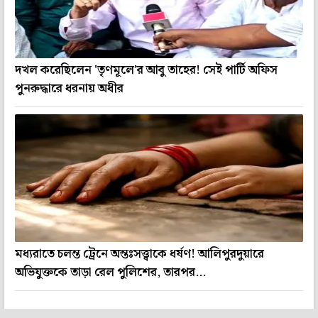
দখল করেছিলেন 'তৃণমূলে'র আবু তাহের! সেই পার্টি অফিস
পুনরুদ্ধারে ধরনায় অধীর
মধ্যরাতে চলন্ত ট্রেনে অন্তঃসত্ত্বাকে ধর্ষণ! আলিপুরদুয়ারে
অভিযুক্তকে তাড়া রেল পুলিশের, তারপর...