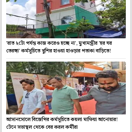
'রাত ২টো পর্যন্ত কাজ করেও হচ্ছে না', মুখ্যমন্ত্রীর 'হর ঘর
তেরঙ্গা' কর্মসূচিতে খুশির হাওয়া হাওড়ার পতাকা বাড়িতে!
আসানসোলে বিজেপির কর্মসূচিতে কয়লা মাফিয়া আনোয়ার!
টেনে সভাস্থল থেকে বের করল কর্মীরা