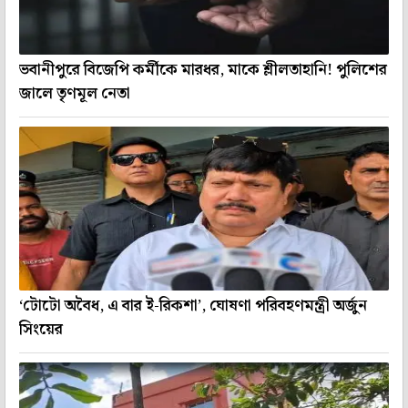
ভবানীপুরে বিজেপি কর্মীকে মারধর, মাকে শ্লীলতাহানি! পুলিশের
জালে তৃণমূল নেতা
‘টোটো অবৈধ, এ বার ই-রিকশা’, ঘোষণা পরিবহণমন্ত্রী অর্জুন
সিংয়ের