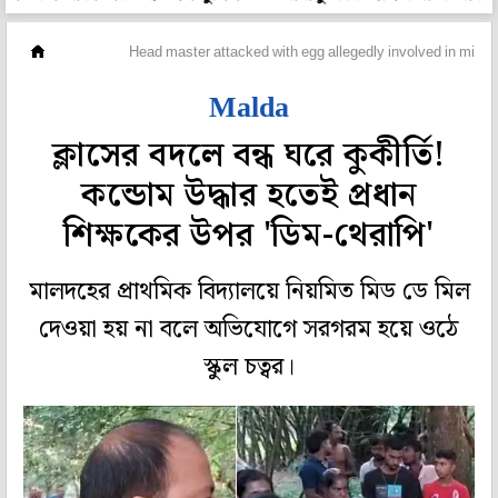
রাজ্য
Head master attacked with egg allegedly involved in misc
Malda
ক্লাসের বদলে বন্ধ ঘরে কুকীর্তি!
কন্ডোম উদ্ধার হতেই প্রধান
শিক্ষকের উপর 'ডিম-থেরাপি'
মালদহের প্রাথমিক বিদ্যালয়ে নিয়মিত মিড ডে মিল
দেওয়া হয় না বলে অভিযোগে সরগরম হয়ে ওঠে
স্কুল চত্বর।