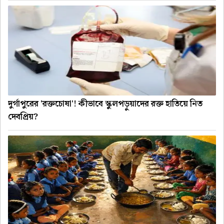
দুর্গাপুরের 'রক্তচোষা'! কীভাবে স্কুলপড়ুয়াদের রক্ত হাতিয়ে নিত
দেবপ্রিয়?