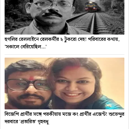
হুগলির রেললাইনে রেলকর্মীর ২ টুকরো দেহ! পরিবারের কথায়,
'সকালে বেরিয়েছিল...'
বিজেপি প্রার্থীর সঙ্গে পরকীয়ায় মজে কং প্রার্থীর এজেন্ট! শুভেন্দুর
দরবারে 'প্রতারিত' গৃহবধূ