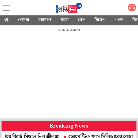
শোনো
মহানগর
রাজ্য
দেশ
বিদেশ
খেলা
বি
ADVERTISEMENT
Breaking News
দ্ধান্ত নিল শ্রীলঙ্কা
ডোমেস্টিক গ্যাস সিলিন্ডারের বেআইনি কাটিং ব্যবসা