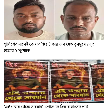
পুলিশের নামেই তোলাবাজি! টাকার ভাগ যেত তৃণমূলে? ধৃত
চক্রের ২ 'কুখ্যাত'
'এই গদ্দার থেকে সাবধান', পোস্টারে ধিক্কার সাংসদ পার্থ