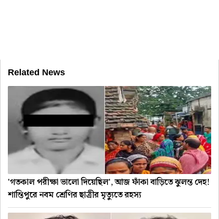
Related News
'গতকাল পরীক্ষা ভালো দিয়েছিল', আজ ফাঁকা বাড়িতে ঝুলন্ত দেহ!
শান্তিপুরে নবম শ্রেণির ছাত্রীর মৃত্যুতে রহস্য