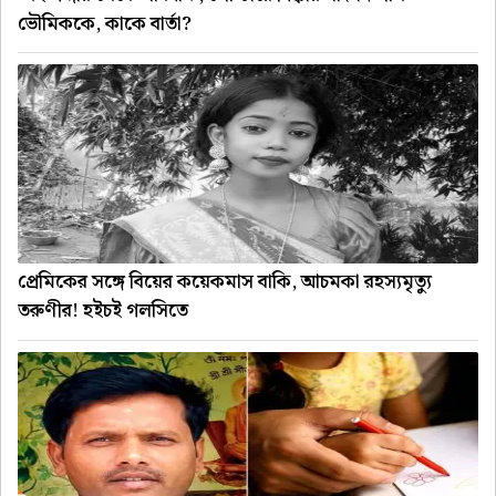
ভৌমিককে, কাকে বার্তা?
প্রেমিকের সঙ্গে বিয়ের কয়েকমাস বাকি, আচমকা রহস্যমৃত্যু
তরুণীর! হইচই গলসিতে