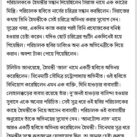
পরিচালককে হৈমন্তীর সন্ধান দিয়েছিলেন সিরাজ নামে এক কাঠের
মিস্ত্রি। পরিচালক ছবিতে নার্সের চরিত্রর সন্ধান করছিলেন। সিরাজের
কথায় তিনি হৈমন্তীকে সেই চরিত্রে অভিনয় করার সুযোগ দেন।
সূত্রের খবর, একদিন কাজ করার পরই তিনি প্রযোজকের ঘনিষ্ঠ
হওয়ার চেষ্টা করেন। যদিও ছোট চরিত্রের শুটিং একদিনেই হয়ে
গিয়েছিল। পরিচালক ছবির ডাবিংও অন‌্য এক অভিনেত্রীকে দিয়ে
করান। অবশ‌্য টাকা পেয়ে গিয়েছিলেন।
টলিউড জানয়েছে, হৈমন্তী ‘জাল’ নামে একটি ছবিতে অভিনয়
করেছিলেন। সিনেমাটি সৌমিত্র চট্টোপাধ‌্যায় অভিনীত। ওই ছবিতে
বিনিয়োগ করেছিলেন এমন এক ব‌্যক্তি, যিনি হাওড়ার ব‌্যবসায়ী।
লোহালক্কড়ের ব‌্যবসা রয়েছে তাঁর। দু’জনই হাওড়ার বাসিন্দা হওয়ার
সুবাদে একে অন্যের পরিচিত। সেই সূত্র ধরে ওই ছবির পরিচালকের
কাছে হৈমন্তীকে নিয়ে আসেন ব‌্যবসায়ী। পরিচালক ওই ব‌্যবসায়ীর
অনুরোধে তাঁকে অভিনয়ের সুযোগ দেন। ‘আনটোল্ড লাভ’ নামে
আরও একটি ছবিতে অভিনয় করেছিলেন হৈমন্তী। সিনেমার সূত্র ধরে
হৈমন্তীর সঙ্গে কতজনের যোগাযোগ ছিল, তা জানার চেষ্টা করছে