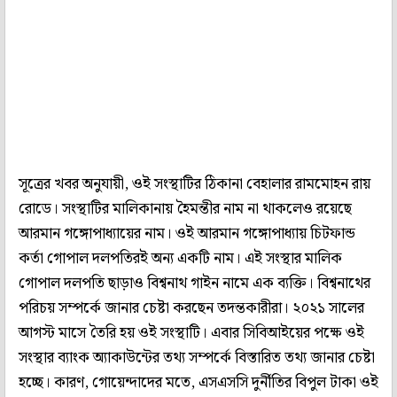
সূত্রের খবর অনুযায়ী, ওই সংস্থাটির ঠিকানা বেহালার রামমোহন রায়
রোডে। সংস্থাটির মালিকানায় হৈমন্তীর নাম না থাকলেও রয়েছে
আরমান গঙ্গোপাধ‌্যায়ের নাম। ওই আরমান গঙ্গোপাধ‌্যায় চিটফান্ড
কর্তা গোপাল দলপতিরই অন‌্য একটি নাম। এই সংস্থার মালিক
গোপাল দলপতি ছাড়াও বিশ্বনাথ গাইন নামে এক ব‌্যক্তি। বিশ্বনাথের
পরিচয় সম্পর্কে জানার চেষ্টা করছেন তদন্তকারীরা। ২০২১ সালের
আগস্ট মাসে তৈরি হয় ওই সংস্থাটি। এবার সিবিআইয়ের পক্ষে ওই
সংস্থার ব‌্যাংক অ‌্যাকাউন্টের তথ‌্য সম্পর্কে বিস্তারিত তথ‌্য জানার চেষ্টা
হচ্ছে। কারণ, গোয়েন্দাদের মতে, এসএসসি দুর্নীতির বিপুল টাকা ওই