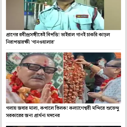
প্রাণের রবীন্দ্রসঙ্গীতেই বিপত্তি! ভাইরাল গানই চাকরি কাড়ল
নিরাপত্তারক্ষী 'গানওয়ালার'
গলায় জবার মালা, কপালে তিলক! কল্যাণেশ্বরী মন্দিরে শুভেন্দু
সরকারের জন্য প্রার্থনা মদনের