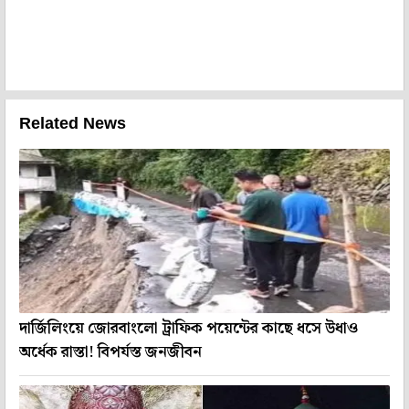
Related News
দার্জিলিংয়ে জোরবাংলো ট্রাফিক পয়েন্টের কাছে ধসে উধাও
অর্ধেক রাস্তা! বিপর্যস্ত জনজীবন