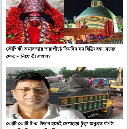
কৌশিকী অমাবস্যায় তারাপীঠে তিনদিন মদ বিক্রি বন্ধ! মদের
দোকান নিয়ে কী প্রস্তাব?
কোটি কোটি টাকা উদ্ধার হতেই দেশছাড়া টুলু! অনুব্রত ঘনিষ্ঠ