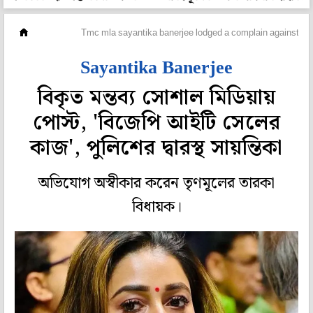
রাজ্য
Tmc mla sayantika banerjee lodged a complain against bjp 
Sayantika Banerjee
বিকৃত মন্তব্য সোশাল মিডিয়ায়
পোস্ট, 'বিজেপি আইটি সেলের
কাজ', পুলিশের দ্বারস্থ সায়ন্তিকা
অভিযোগ অস্বীকার করেন তৃণমূলের তারকা
বিধায়ক।