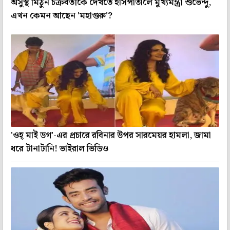
অসুস্থ মিঠুন চক্রবর্তীকে দেখতে হাসপাতালে মুখ্যমন্ত্রী শুভেন্দু,
এখন কেমন আছেন 'মহাগুরু'?
'ওহ্ মাই ডগ'-এর প্রচারে রবিনার উপর সারমেয়র হামলা, জামা
ধরে টানাটানি! ভাইরাল ভিডিও