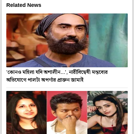
Related News
'কোনও মহিলা যদি অশালীন...', নারীবিদ্বেষী মন্তব্যের
অভিযোগে পালটা অপর্ণার প্রাক্তন জামাই