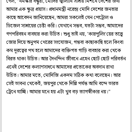
গেল, "নমস্কার বন্ধুরা, মোদির জ্বালানি সাশ্রয় মিশনে দেশের জন্য
আমার এক ক্ষুদ্র প্রয়াস। প্রধানমন্ত্রী নরেন্দ্র মোদি দেশের জনতার
কাছে আবেদন জানিয়েছেন, আমরা সকলেই যেন পেট্রোল ও
ডিজেল সাশ্রয়ের চেষ্টা করি। যেখানে সম্ভব, যতটা সম্ভব, আমাদের
গণপরিবহন ব্যবহার করা উচিত। শুধু তাই নয়, 'কারপুলিং'য়ের তত্ত্বে
জোর দিয়ে অনুপম খেরের সংযোজন, গন্তব্য কাছাকাছি হলে কিংবা
কম দূরত্বের পথ হলে আমাদের ব্যক্তিগত গাড়ি ব্যবহার করা থেকে
বিরত থাকা উচিত। আর দৈনন্দিন জীবনে এহেন ছোট ছোট পরিবর্তন
এনেই দেশের কল্যাণসাধনে আমাদের প্রত্যেকের অবদান রাখা
উচিত। আমার মতে, মোদিজি একদম সঠিক কথা বলেছেন। আর
সেই ভাবনা থেকেই, জয়পুর থেকে দিল্লি পর্যন্ত আমি বন্দে ভারত
ট্রেনে যাচ্ছি। আমার মনে হয় এটা খুব বড় ত্যাগস্বীকার নয়।"