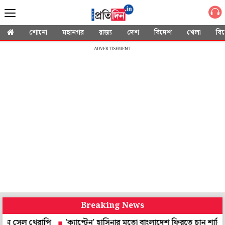
শোনো
মহানগর
রাজ্য
দেশ
বিদেশ
খেলা
বি
ADVERTISEMENT
Breaking News
রাপি
'ক্যাপ্টেন' হাসিনার মতো বাংলাদেশ ফিরতে চান শাকিব, লক্ষ্য বিশ্