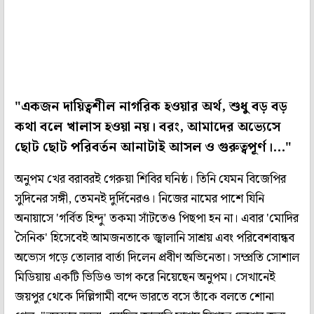
"একজন দায়িত্বশীল নাগরিক হওয়ার অর্থ, শুধু বড় বড়
কথা বলে খালাস হওয়া নয়। বরং, আমাদের অভ্যেসে
ছোট ছোট পরিবর্তন আনাটাই আসল ও গুরুত্বপূর্ণ।..."
অনুপম খের বরাবরই গেরুয়া শিবির ঘনিষ্ঠ। তিনি যেমন বিজেপির
সুদিনের সঙ্গী, তেমনই দুর্দিনেরও। নিজের নামের পাশে যিনি
অনায়াসে 'গর্বিত হিন্দু' তকমা সাঁটতেও পিছপা হন না। এবার 'মোদির
সৈনিক' হিসেবেই আমজনতাকে জ্বালানি সাশ্রয় এবং পরিবেশবান্ধব
অভ্যেস গড়ে তোলার বার্তা দিলেন প্রবীণ অভিনেতা। সম্প্রতি সোশাল
মিডিয়ায় একটি ভিডিও ভাগ করে নিয়েছেন অনুপম। সেখানেই
জয়পুর থেকে দিল্লিগামী বন্দে ভারতে বসে তাঁকে বলতে শোনা