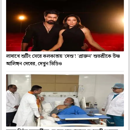
লাদাখে শুটিং সেরে কলকাতায় 'দেশু'! 'প্রাক্তন' শুভশ্রীকে উষ্ণ
আলিঙ্গন দেবের, দেখুন ভিডিও