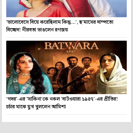
'ভালোবেসে বিয়ে করেছিলাম কিন্তু...', ছ'মাসের দাম্পত্যে
বিচ্ছেদ! নীরবতা ভাঙলেন রণজয়
'গদর'-এর 'সাকিনা'কে নকল 'বাটওয়ারা ১৯৪৭'-এর প্রীতির!
চর্চার মাঝে মুখ খুললেন আমিশা