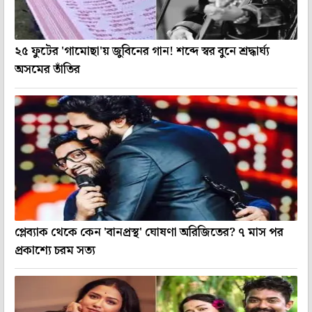
২৫ ফুটের 'গামোছা'য় জুবিনের গান! শব্দে স্বর বুনে শ্রদ্ধার্ঘ্য
অসমের তাঁতির
প্লেব্যাক থেকে কেন 'বানপ্রস্থ' ঘোষণা অরিজিতের? ৭ মাস পর
প্রকাশ্যে চরম সত্য