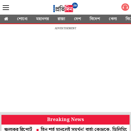
শোনো
মহানগর
রাজ্য
দেশ
বিদেশ
খেলা
বি
ADVERTISEMENT
Breaking News
 রিপোর্ট
তিন শর্ত মানলেই সমর্থন! বার্তা কেন্দ্রকে, ডিলিমিটেশন নিয়ে