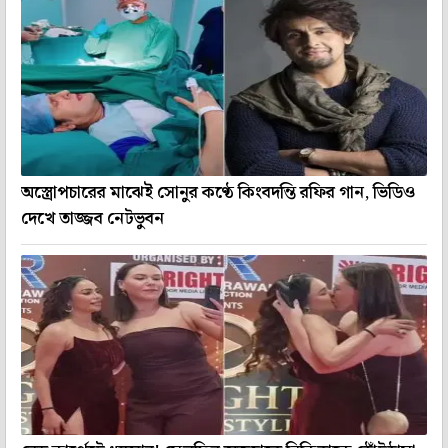
অস্ত্রোপচারের মাঝেই সোনুর কণ্ঠে কিংবদন্তি রফির গান, ভিডিও
দেখে তাজ্জব নেটভুবন