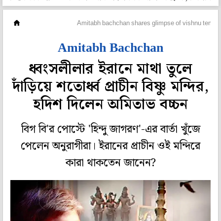
হলি বলি টলি
Amitabh bachchan shares glimpse of vishnu temple i
Amitabh Bachchan
ধ্বংসলীলার ইরানে মাথা তুলে
দাঁড়িয়ে শতোর্ধ্ব প্রাচীন বিষ্ণু মন্দির,
হদিশ দিলেন অমিতাভ বচ্চন
বিগ বি'র পোস্টে 'হিন্দু জাগরণ'-এর বার্তা খুঁজে
পেলেন অনুরাগীরা। ইরানের প্রাচীন ওই মন্দিরে
কারা থাকতেন জানেন?