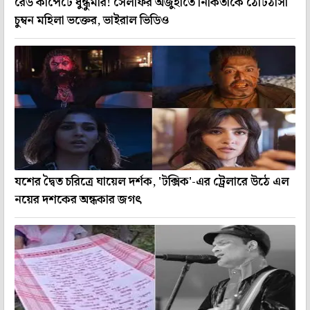
রেড কার্পেটে ধুন্ধুমার! সেলফির অজুহাতে নিকিতাকে ঠোঁটঠাসা
চুম্বন মহিলা ভক্তের, ভাইরাল ভিডিও
যশের দ্বৈত চরিত্রে ঘায়েল দর্শক, 'টক্সিক'-এর ট্রেলারে উঠে এল
নয়ের দশকের অন্ধকার জগৎ