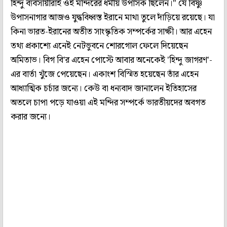
হিন্দু ব্যবসায়ীরাই ওই মন্দিরের ধর্মীয় উপাসক ছিলেন।" যে বিষ্ণু
উপাসনাগার আজও যুদ্ধবিধ্বস্ত ইরানে মাথা তুলে দাঁড়িয়ে রয়েছে। যা
কিনা ভারত-ইরানের অতীত সাংস্কৃতিক সম্পর্কের সাক্ষী। আর এহেন
তথ্য প্রকাশ্যে এনেই নেটভুবনে শোরগোল ফেলে দিয়েছেন
অমিতাভ। বিগ বি'র এহেন পোস্টে আবার অনেকেই 'হিন্দু জাগরণ'-
এর বার্তা খুঁজে পেয়েছেন। একাংশ বিস্মিত হয়েছেন তাঁর এহেন
আধ্যাত্মিক চর্চার জন্যে। কেউ বা ধন্যবাদ জানালেন ইতিহাসের
অতলে চাপা পড়ে যাওয়া এই মন্দির সম্পর্কে ভারতীয়দের অবগত
করার জন্যে।