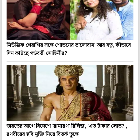
মিউজিক থেরাপির সঙ্গে শোভনের ভালোবাসা আর যত্ন, কীভাবে
দিন কাটছে গর্ভবতী সোহিনীর?
ভারতের আগে বিদেশে 'রামায়ণ' রিলিজ, 'এত টাকার লোভ?',
রণবীরের ছবি মুক্তি নিয়ে বিতর্ক তুঙ্গে