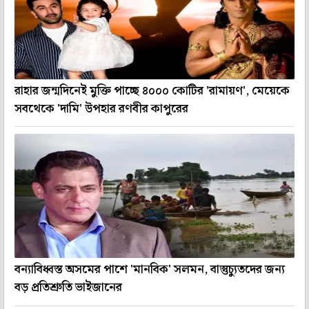
রাহার জন্মদিনেই মুক্তি পাচ্ছে ৪০০০ কোটির 'রামায়ণ', মেয়েকে
সবথেকে 'দামি' উপহার রণবীর কাপুরের
বন্যাবিধ্বস্ত অসমের পাশে 'মানবিক' সলমন, বাস্তুচ্যুতদের জন্য
বড় প্রতিশ্রুতি ভাইজানের