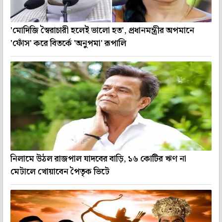
'মোদিজি স্বৈরাচারী হলেই ভালো হত', প্রধানমন্ত্রীর অপমানে
'ফোঁস' করে বিতর্কে 'অনুপমা' রূপালি
নিলামে উঠল রাজপাল যাদবের বাড়ি, ১৬ কোটির ঋণ না
মেটালে খোয়াবেন পৈতৃক ভিটে