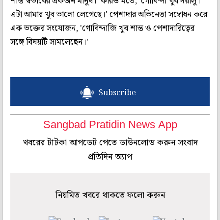
শান্ত স্বভাবের একজন মানুষ।' কারও মতে, 'গোবিন্দা খুব দয়ালু।
এটা আমার খুব ভালো লেগেছে।' পেশাদার অভিনেতা সম্বোধন করে
এক ভক্তের সংযোজন, 'গোবিন্দাজি খুব শান্ত ও পেশাদারিত্বের
সঙ্গে বিষয়টি সামলেছেন।'
Subscribe
Sangbad Pratidin News App
খবরের টাটকা আপডেট পেতে ডাউনলোড করুন সংবাদ
প্রতিদিন অ্যাপ
নিয়মিত খবরে থাকতে ফলো করুন