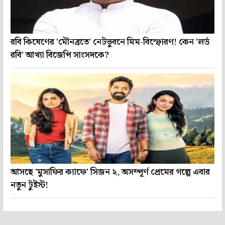
রবি কিষেণের 'মৌনব্রতে' নেটভুবনে মিম-বিস্ফোরণ! কেন 'লর্ড
রবি' আখ্যা বিজেপি সাংসদকে?
আসছে 'মুসাফির ক্যাফে' সিজন ২, অসম্পূর্ণ প্রেমের গল্পে এবার
নতুন টুইস্ট!