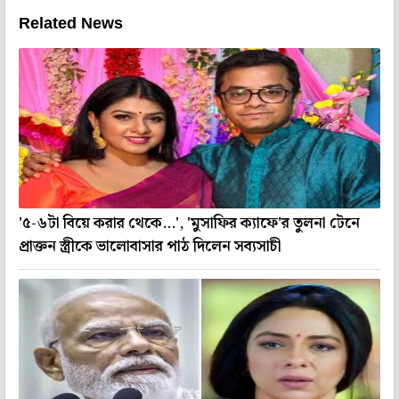
Related News
'৫-৬টা বিয়ে করার থেকে...', 'মুসাফির ক্যাফে'র তুলনা টেনে
প্রাক্তন স্ত্রীকে ভালোবাসার পাঠ দিলেন সব্যসাচী