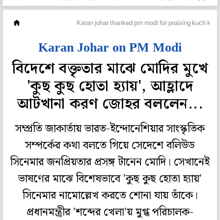
হলি বলি টলি
Karan johar thanked pm modi for praising kuch kuch 
Karan Johar on PM Modi
বিদেশে বক্তৃতার মাঝে মোদির মুখে
'কুছ কুছ হোতা হ্যায়', আহ্লাদে
আটখানা করণ জোহর বললেন...
সম্প্রতি জাকার্তায় ভারত-ইন্দোনেশিয়ার সাংস্কৃতিক
সম্পর্কের কথা বলতে গিয়ে সেদেশে বলিউড
সিনেমার জনপ্রিয়তার প্রসঙ্গ টানেন মোদি। সেখানেই
ভাষণের মাঝে বিশেষভাবে 'কুছ কুছ হোতা হ্যায়'
সিনেমার নামোল্লেখ করতে শোনা যায় তাঁকে।
প্রধানমন্ত্রীর 'শব্দের খেলা'য় মুগ্ধ পরিচালক-