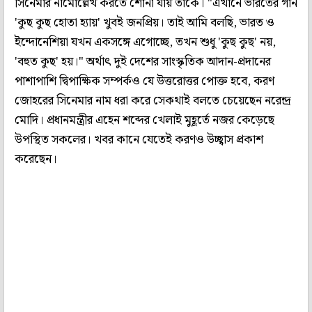
সিনেমার নামোল্লেখ করতে শোনা যায় তাঁকে। "এখানে ভারতের গান
'কুছ কুছ হোতা হ্যায়' খুবই জনপ্রিয়। তাই আমি বলছি, ভারত ও
ইন্দোনেশিয়া যখন একসঙ্গে এগোচ্ছে, তখন শুধু 'কুছ কুছ' নয়,
'বহুত কুছ' হয়।" অর্থাৎ দুই দেশের সাংস্কৃতিক আদান-প্রদানের
পাশাপাশি দ্বিপাক্ষিক সম্পর্কও যে উত্তরোত্তর পোক্ত হবে, করণ
জোহরের সিনেমার নাম ধরা করে সেকথাই বলতে চেয়েছেন নরেন্দ্র
মোদি। প্রধানমন্ত্রীর এহেন শব্দের খেলাই মুহূর্তে নজর কেড়েছে
উপস্থিত সকলের। খবর কানে যেতেই করণও উচ্ছ্বাস প্রকাশ
করেছেন।