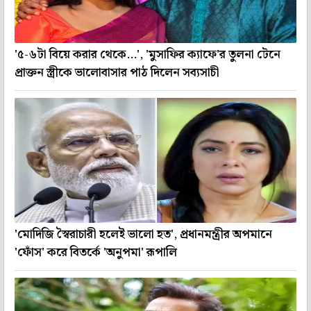
'৫-৬টা বিয়ে করার থেকে...', 'মুসাফির ক্যাফে'র তুলনা টেনে
প্রাক্তন স্ত্রীকে ভালোবাসার পাঠ দিলেন সব্যসাচী
'মোদিজি স্বৈরাচারী হলেই ভালো হত', প্রধানমন্ত্রীর অপমানে
'ফোঁস' করে বিতর্কে 'অনুপমা' রূপালি