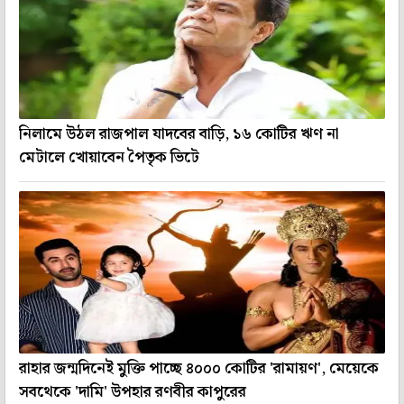
নিলামে উঠল রাজপাল যাদবের বাড়ি, ১৬ কোটির ঋণ না
মেটালে খোয়াবেন পৈতৃক ভিটে
রাহার জন্মদিনেই মুক্তি পাচ্ছে ৪০০০ কোটির 'রামায়ণ', মেয়েকে
সবথেকে 'দামি' উপহার রণবীর কাপুরের