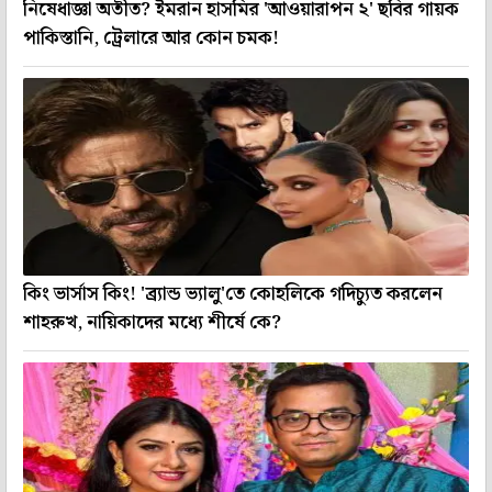
নিষেধাজ্ঞা অতীত? ইমরান হাসমির 'আওয়ারাপন ২' ছবির গায়ক
পাকিস্তানি, ট্রেলারে আর কোন চমক!
কিং ভার্সাস কিং! 'ব্র্যান্ড ভ্যালু'তে কোহলিকে গদিচ্যুত করলেন
শাহরুখ, নায়িকাদের মধ্যে শীর্ষে কে?