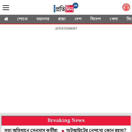
শোনো
মহানগর
রাজ্য
দেশ
বিদেশ
খেলা
বি
ADVERTISEMENT
Breaking News
িযানে সেনসাস কর্মীরা
শুটআউটের নেপথ্যে কোন রহস্য? শুভেন্দুর আপ্ত 